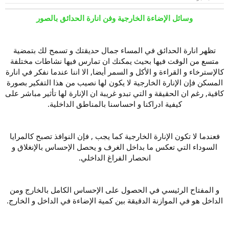
و
إ
ض
ن
وسائل الإضاءة الخارجية وفن انارة الحدائق بالصور
و
ش
ع
ا
ء
تظهر انارة الحدائق في المساء جمال حديقتك و تسمح لك بتمضية
متسع من الوقت فيها بحيث يمكنك ان تمارس فيها نشاطات مختلفة
كالإسترخاء و القراءة و الأكل و السمر أيضا, الا اننا عندما نفكر في انارة
المسكن فإن الإنارة الخارجية لا يكون لها نصيب من هذا التفكير بصورة
كافية, رغم ان الحقيقة و التي تبدو غريبة ان الإنارة لها تأثير مباشر على
كيفية ادراكنا و احساسنا بالمناطق الداخلية.
فعندما لا تكون الإنارة الخارجية كما يجب , فإن النوافذ تصبح كالمرايا
السوداء التي تعكس ما بداخل الغرف و يحصل الإحساس بالإنغلاق و
انحصار الفراغ الداخلي.
و المفتاح الرئيسي في الحصول على الإحساس الكامل بالخارج ومن
الداخل هو في الموازنة الدقيقة بين كمية الإضاءة في الداخل و الخارج.