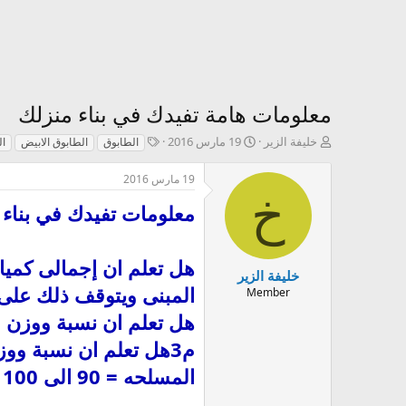
معلومات هامة تفيدك في بناء منزلك
ك
ت
T
خليفة الزير
19 مارس 2016
الطابوق
الطابوق الابيض
ال
ا
ا
a
ت
ر
g
19 مارس 2016
ب
ي
s
خ
ا
خ
معلومات تفيدك في بناء 
ل
ا
م
ل
و
إ
ض
ن
خليفة الزير
و
ش
المبنى ويتوقف ذلك على 
Member
ع
ا
ء
م3هل تعلم ان نسبة وو
المسلحه = 90 الى 100 كجم / م3