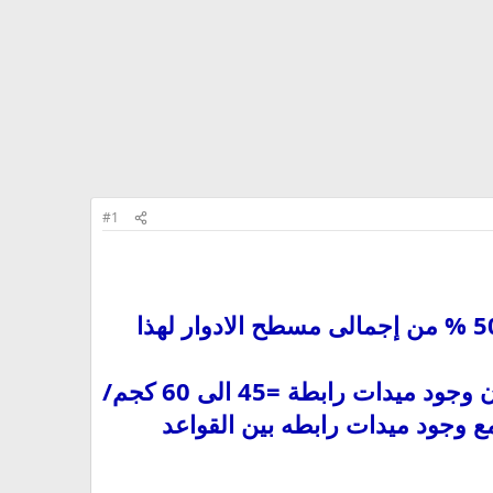
#1
هل تعلم ان إجمالى كميات الخرسانه المسلحه المطلوبه للمبنى = 40 الى 50 % من إجمالى مسطح الادوار لهذا
هل تعلم ان نسبة ووزن الحديد المسلح فى القواعد المسلحه المنفصله بدون وجود ميدات رابطة =45 الى 60 كجم/
ع وجود ميدات رابطه بين القواعد