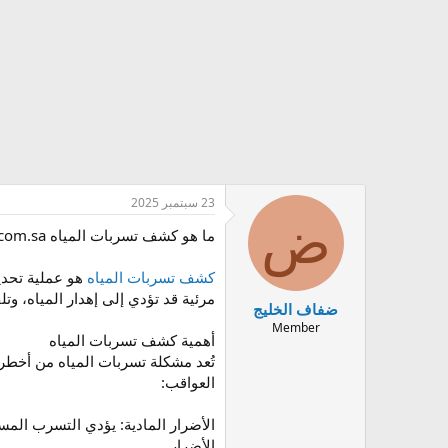
ض
ن
و
ش
ع
ا
ء
23 سبتمبر 2025
ض
ما هو كشف تسربات المياه b-yout.com.sa ؟
كشف تسربات المياه
هو عملية تحديد
مرئية قد تؤدي إلى إهدار المياه، وتلف
ضفاف الخليج
Member
أهمية كشف تسربات المياه
تُعد مشكلة تسربات المياه من أخطر
العواقب:
الأضرار المادية: يؤدي التسرب المست
الأضرار.