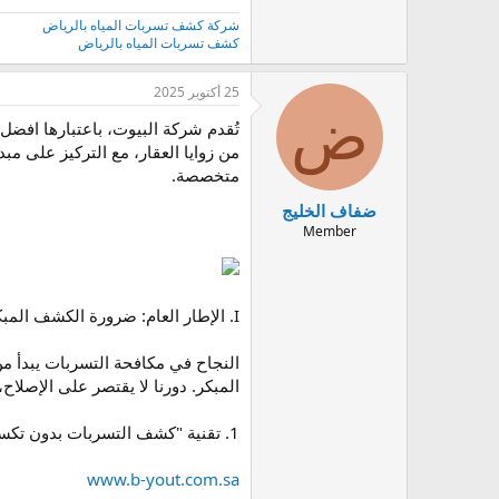
شركة كشف تسربات المياه بالرياض
كشف تسربات المياه بالرياض
25 أكتوبر 2025
ض
تُقدم شركة البيوت، باعتبارها اف
من زوايا العقار، مع التركيز على م
متخصصة.
ضفاف الخليج
Member
I. الإطار العام: ضرورة الكشف المبكر والتقنيات الحديثة
النجاح في مكافحة التسربات يبدأ م
المبكر. دورنا لا يقتصر على الإصلاح،
1. تقنية "كشف التسربات بدون تكسير" (NDT)
www.b-yout.com.sa