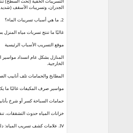
التسريبات الخفية (تحت السطح) تن
الجدران، وتسريبات الأسقف (شديدة
2. ما هي أسباب تسريبات الماء؟
غالبًا ما تنتج تسربات مياه المنزل 
موقع التسريب الأسباب الرئيسية
المنازل بشكل عام انسداد مواسير 
الخارجية.
المطابخ والحمامات تلف أنابيب الص
مواسير صرف المكيفات غالبًا ما يك
حمامات السباحة كسر أو شرخ بأنابي
خزانات المياه حدوث التشققات، تنقي
IV. علامات كشف تسريب المياه: دليلك للإستدلال