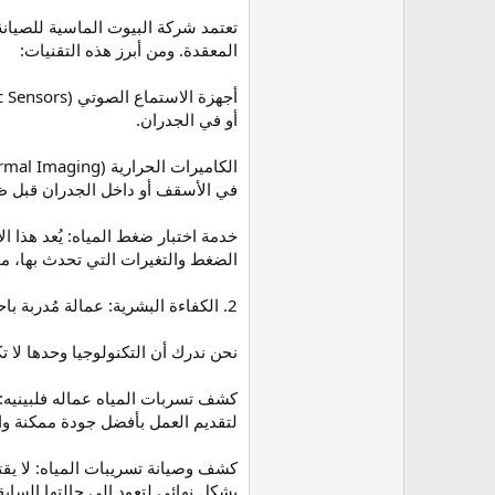
تعتمد شركة البيوت الماسية للصيا
المعقدة. ومن أبرز هذه التقنيات:
أو في الجدران.
في الأسقف أو داخل الجدران قبل ظهو
خدمة اختبار ضغط المياه: يُعد هذا ا
الضغط والتغيرات التي تحدث بها، مم
2. الكفاءة البشرية: عمالة مُدربة باحترافية
نحن ندرك أن التكنولوجيا وحدها لا 
كشف تسربات المياه عماله فلبينيه: ا
لتقديم العمل بأفضل جودة ممكنة وال
كشف وصيانة تسريبات المياه: لا ي
بشكل نهائي لتعود إلى حالتها السابق