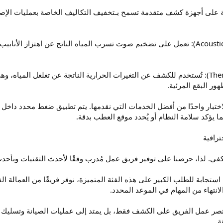
نة على أجهزة كشف متقدمة تسمح بـتخفيف التكاليف الخاصة بعمليات ال
أجهزة الاستماع الصوتي (Acoustic Sensors): تعمل على تضخيم صوت تسرب المياه الناتج 
الكاميرات الحرارية (Thermal Imaging): تُستخدم للكشف عن التغيرات الحرارية الناتجة 
ر البقع المرئية.
لاختبار واحدًا من أفضل الخدمات التي نقدمها. يتم تطبيق ضغط محدد داخل م
ا يؤكد سلامة النظام أو يُحدد موقع العطب بدقة.
تكفي. لذا، حرصنا على توفير فريق عمل مُدرب وفقًا لأحدث التقنيات وبأحدث
ستجابة للطلب الكبير على هذه الفئة المتميزة، نوفر فريقًا من العمالة الفل
انتهاء من المهام في الموعد المحدد.
قتصر عمل الفريق على الكشف فقط، بل يمتد إلى عمليات الصيانة وتسليك 
ة.