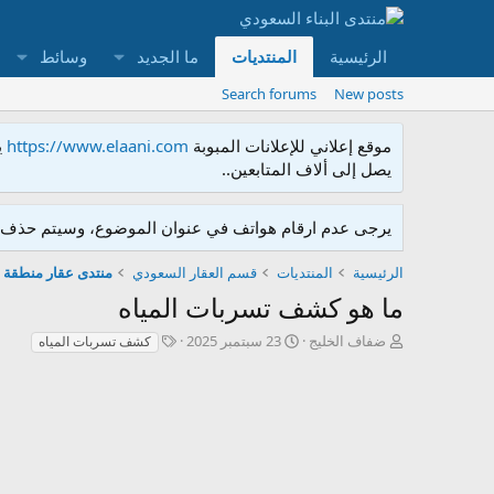
الرئيسية
المنتديات
ما الجديد
وسائط
Search forums
New posts
موقع إعلاني للإعلانات المبوبة
https://www.elaani.com
ي
يصل إلى ألاف المتابعين..
يرجى عدم ارقام هواتف في عنوان الموضوع، وسيتم حذف ا
الرئيسية
المنتديات
قسم العقار السعودي
منتدى عقار منطقة 
ما هو كشف تسربات المياه
ك
ت
T
ضفاف الخليج
23 سبتمبر 2025
كشف تسربات المياه
ا
ا
a
ت
ر
g
ب
ي
s
ا
خ
ل
ا
م
ل
و
إ