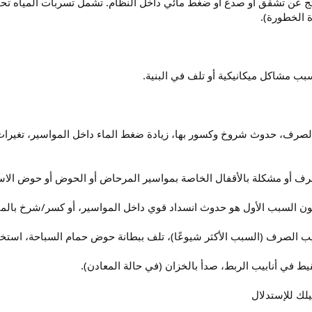
تج عن تشقق أو صدع أو ضغط مائي داخل النظام. تشمل تسربات المياه ت
 الخطورة).
بسبب مشاكل ميكانيكية أو تلف في البنية.
الصرف، حدوث شروخ وكسور بها، زيادة ضغط الماء داخل المواسير، تغيرات
رف أو مشكلة بالأقفال الخاصة بمواسير المرحاض أو الحوض أو حوض الاست
ون السبب الأول هو حدوث انسداد قوي داخل المواسير، أو كسر/شرخ بالم
ب الصرف (السبب الأكثر شيوعًا)، تلف ببطانة حوض حمام السباحة، استخد
ط في أنابيب الربط، صدأ بالخزان (في حالة المعادن).