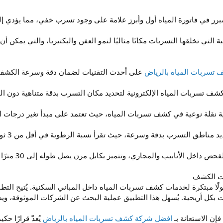
المبرر في فاتورة المياه أول وأبرز علامة على وجود تسرب خفي، مما يؤدي إلى
ة التي تخلقها التسربات مكانًا مثاليًا لنمو العفن والبكتيريا، والتي يم
تسربات المياه بالرياض
على أحدث التقنيات لضمان دقة وسرعة الكشف، 
 كشف تسربات المياه الإلكترونية لتحديد مكان التسرب بدقة متناهية دون ال
ة نقلة نوعية في كشف تسربات المياه، حيث تعتمد على مبدأ تغير درجات الحرارة لرص
 مناطق التسرب بدقة وسرعة، حيث تقرأ نسبة الرطوبة في أقل من 3 ثوان.
لأنابيب والمجاري، وتتميز بكابل مرن يصل طوله إلى 30 مترًا وجودة صورة فائقة الوضوح.
ات الكشف
لًا مبتكرة لخدمات كشف تسربات المياه داخل المباني السكنية. يُتيح الت
ت بكل أريحية. يُسهل هذا التطبيق عملية البحث عن الشركات الموثوقة، 
إن الاستعانة بـ
افضل شركة كشف تسربات المياه بالرياض
يُعدّ قرارًا ح