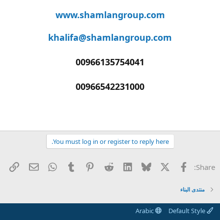
www.shamlangroup.com
khalifa@shamlangroup.com
00966135754041
00966542231000
You must log in or register to reply here.
X
الفيس بوك
Bluesky
LinkedIn
Reddit
Pinterest
Tumblr
WhatsApp
راب
البريد الإل
Share:
منتدى البناء
Arabic
Default Style