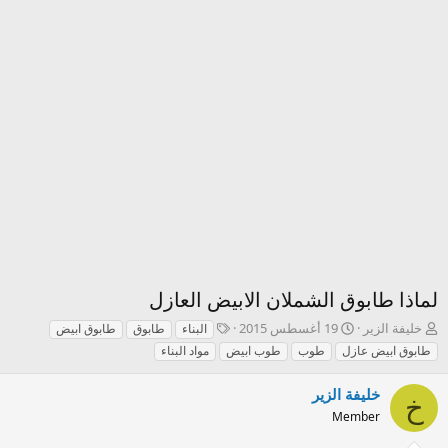
لماذا طابوق الشملان الابيض العازل
ك
ت
T
خليفة الزير
19 أغسطس 2015
البناء
طابوق
طابوق ابيض
ا
ا
a
طابوق ابيض عازل
طوب
طوب ابيض
مواد البناء
ت
ر
g
ب
ي
s
خليفة الزير
ا
خ
خ
ل
ا
Member
م
ل