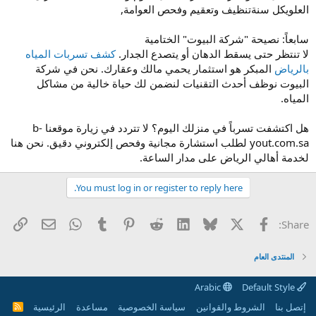
العلويكل سنةتنظيف وتعقيم وفحص العوامة,
سابعاً: نصيحة "شركة البيوت" الختامية
لا تنتظر حتى يسقط الدهان أو يتصدع الجدار.
كشف تسربات المياه
بالرياض
المبكر هو استثمار يحمي مالك وعقارك. نحن في شركة
البيوت نوظف أحدث التقنيات لنضمن لك حياة خالية من مشاكل
المياه.
هل اكتشفت تسرباً في منزلك اليوم؟ لا تتردد في زيارة موقعنا b-
yout.com.sa لطلب استشارة مجانية وفحص إلكتروني دقيق. نحن هنا
لخدمة أهالي الرياض على مدار الساعة.
You must log in or register to reply here.
X
الفيس بوك
Bluesky
LinkedIn
Reddit
Pinterest
Tumblr
WhatsApp
راب
البريد الإل
Share:
المنتدى العام
Arabic
Default Style
إتصل بنا
الشروط والقوانين
سياسة الخصوصية
مساعدة
الرئيسية
R
S