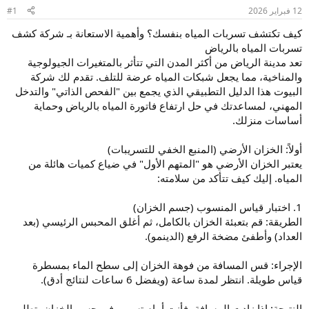
و
إ
12 فبراير 2026
#1
ض
ن
و
ش
كيف تكتشف تسربات المياه بنفسك؟ وأهمية الاستعانة بـ شركة كشف
ع
ا
تسربات المياه بالرياض
ء
تعد مدينة الرياض من أكثر المدن التي تتأثر بالمتغيرات الجيولوجية
والمناخية، مما يجعل شبكات المياه عرضة للتلف. تقدم لك شركة
البيوت هذا الدليل التطبيقي الذي يجمع بين "الفحص الذاتي" والتدخل
المهني، لمساعدتك في حل ارتفاع فاتورة المياه بالرياض وحماية
أساسات منزلك.
أولاً: الخزان الأرضي (المنبع الخفي للتسريبات)
يعتبر الخزان الأرضي هو "المتهم الأول" في ضياع كميات هائلة من
المياه. إليك كيف تتأكد من سلامته:
1. اختبار قياس المنسوب (جسم الخزان)
الطريقة: قم بتعبئة الخزان بالكامل، ثم أغلق المحبس الرئيسي (بعد
العداد) وأطفئ مضخة الرفع (الدينمو).
الإجراء: قس المسافة من فوهة الخزان إلى سطح الماء بمسطرة
قياس طويلة. انتظر لمدة ساعة (ويفضل 6 ساعات لنتائج أدق).
النتيجة: إذا زادت المسافة، فأنت أمام تسرب في جسم الخزان يتطلب