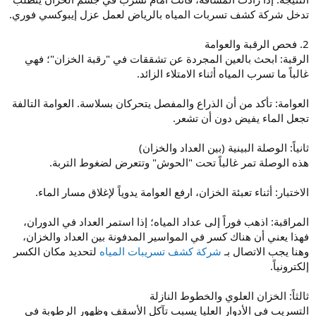
تدخل شركة كشف تسربات المياه بالرياض لعمل عزل إيبوكسي فوري.
2. فحص الرقبة والعوامة
الرقبة: ابحث بالعين المجردة عن تشققات في "رقبة الخزان"؛ فهي
غالباً ما تسرب المياه أثناء الامتلاء الزائد.
العوامة: تأكد من أن الذراع والمفصل يتحركان بسلاسة. العوامة التالفة
تجعل الماء يفيض دون أن تشعر.
ثانياً: الوصلة البينية (بين العداد والخزان)
هذه الوصلة تمر غالباً تحت "الحوش" وتتعرض لضغوط التربة.
الاختبار: أثناء تعبئة الخزان، ارفع العوامة يدوياً لإغلاق مسار الماء.
المراقبة: اذهب فوراً إلى عداد المياه؛ إذا استمر العداد في الدوران،
فهذا يعني أن هناك كسر في المواسير المدفونة بين العداد والخزان،
وهنا يجب الاتصال بـ
شركة كشف تسريبات المياه
لتحديد مكان الكسر
إلكترونياً.
ثالثاً: الخزان العلوي والخطوط النازلة
التسريب في الأدوار العليا يسبب تآكل الأسقف وظهور الرطوبة في