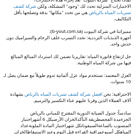
الاختبارات المنزلية تحدد لك "وجود" المشكلة، ولكن
شركة كشف
تسربات المياه بالرياض
هي من تحدد "مكانها" بدقة وتصلحها بأقل
التكاليف.
مميزاتنا في شركة البيوت (b-yout.com.sa):
أجهزة الذبذبات الترددية: نحدد التسرب خلف الرخام والسيراميك دون
خدش واحد.
حل ارتفاع فاتورة المياه: تقاريرنا تضمن لك استرداد المبالغ المبالغ
فيها من شركة المياه الوطنية.
العزل المعتمد: نستخدم مواد عزل ألمانية تدوم طويلاً مع ضمان يصل لـ
10 سنوات.
الاحترافية: نحن
افضل شركة كشف تسربات المياه بالرياض
بشهادة
آلاف العملاء الذين وفرنا عليهم عناء التكسير والترميم.
سادساً: جدول الصيانة الدورية المقترح للمباني بالرياض
الجزءمدة الفحصطريقة التأكدالخزان الأرضيكل 6 أشهراختبار
المنسوب بالساعةالسيفوناتكل شهراختبار المادة الملونةعداد
المياهكل أسبوعمراقبة القراءة قبل النوم وعند الاستيقاظالخزان