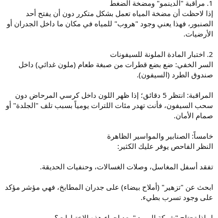
1. مراقبة "الدينمو" ومضخة الضغط
إذا لاحظت أن مضخة المياه تعمل بشكل متكرر دون أن يفتح أحد
الصنبور، فهذا يعني وجود "هروب" للمياه في مكان ما داخل الجدران أو
الأرضيات.
2. اختبار المادة الملونة للسيفونات
السر الخفي: ضع بضع قطرات من صبغة طعام (ملون غدائي) داخل
صندوق الطرد (السيفون).
المراقبة: انتظر 5 دقائق؛ إذا ظهر اللون داخل كرسي المرحاض دون
سحب السيفون، فأنت تهدر مئات اللترات يومياً بسبب تلف "الجلدة" أو
صمام الأمان.
خامساً: الصنابير والمواسير الظاهرة
النظر الفاحص يوفر عليك الكثير:
تفقد أسفل المغاسل، وصلات الغسالات، وحنفيات الحديقة.
ابحث عن "تزهير" (أملاح بيضاء) على جدران المطابخ، فهي مؤشر مؤكد
على وجود تسرب بطيء.
لماذا تحتاج "شركة البيوت" بعد إجراء هذه الاختبارات؟