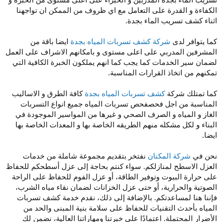
الكفاءة و القدرة على التعامل مع اي ظروف من الممكن ان تواجهنا
اثناء كشف تسريب الماء بجدة.
كما يتوافر لدى
شركة كشف تسربات المياه بجدة
ايضا باقة من
المشرفين المدربي على اعلى مستوى و بامكانهم الاشراف على العمل
لضمان سير الخدمات كما يجب كما انهم يملكون الخبرة الكافية التي
تمكنهم من اتخاذ القرارات المناسبة.
كما تمتلك شركة
كشف تسربات المياه بجدة
كافة الطرق و الاساليب
المناسبة من اجل فحصفحص تسربات المياه جميع انواع التسربات
الغاز و المياه و الصرف الصحي و غيرها من المواسير الموجودة في
البناء و لكل مشكله منهم الطريقه الخاصة بها و المعدات الخاصة بها
ايضا.
نحن في
شركة المكنان
نفتخر بتقديم مجموعة شاملة من خدمات
العزل الاسطح لمنازلكم. سواء كنتم بحاجة إلى عزل أسطحكم للحفاظ
على حرارة البيوت وتوفير الطاقة، أو عزل الفوم للحفاظ على الراحة
الصوتية والحرارية، أو حتى عزل الخزانات لضمان نقاء مياه الشرب،
فإننا هنا لمساعدتكم. بالإضافة إلى ذلك، نقدم خدمة كشف تسربات
المياه بأحدث التقنيات للحفاظ على سلامة بنية المبنى والحد من
الأضرار المحتملة. اعتمادًا على خبرتنا ومهاراتنا العالية، نضمن لك