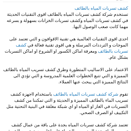
و
إ
ض
ن
كشف تسربات المياه بالطائف
و
ش
تستخدم شركة كشف تسربات المياه بالطائف اقوى التقنيات الحديثة
ع
ا
في كشف تسربات المياه وكشف تسربات الخزانات بسهولة و بسرعه
ء
مهما كانت صعب الوصول اليها.
احدى اقوى التقنيات العالمية هي تقنية الاقوافون و التي تعتمد على
الموجات و الترددات المرسلة و هي اقوى تقنية فعالة في
كشف
تسربات بالطائف
ومعرفة اماكن الكسور او الشروخ او اماكن التسربات
بشكل عام.
الاعتماد على الاساليب المتطورة وطرق كشف تسريب المياه بالطائف
المميزة و التي تتبع الخطوات العلمية المدروسة و التي تؤدي الى
النتائج المميزة التي يبحث عنها العملاء.
تقوم
شركة كشف تسربات المياه بالطائف
باستخدام ااجهزة كشف
تسريب الماء بالطائف المميزة و الحديثة و التي تمكننا من كشف
التسربات في الغاز او المياه او اي شبكة مغلقة في البنية التحتية مثل
التكييف او الصرف الصحي.
تعتمد شركة كشف تسربات المياه بجدة على باقة من عمال كشف
تسريب الماء بجدة المدربين و الخبراء على اعلى مستوى من الخبرة و