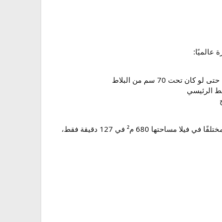
عالميًا:
في اختبار ميداني أجرته المنصة في حي النسيم الغربي في سبتمبر 2025، تمكنت الفرق من تحديد 20 تسربًا مختلفًا في فيلا مساحتها 680 م² في 127 دقيقة فقط،