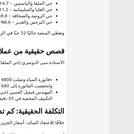
حي الملقا والياسمين – 14.7%
حي العليا والسليمانية – 11.2%
حي الروضة والصحافة – 9.8%
حي النرجس والغدير – 8.6%
وتغطي المنصة حاليًا 52 حيًا في الرياض، مع وصول متوسط خلال 42 دقيقة من تأكيد الطلب (أسرع من المنافسين بـ 28 دقيقة حسب تقرير داخلي).
قصص حقيقية من عملاء ال
الأستاذة منى الدوسري (حي الملقا)
«
وانخفضت الفاتورة إلى 680 ريال الشهر التالي».
التكييف المخفية في 35 دقيقة فقط».
التكلفة الحقيقية: كم تدفع ف
خلافًا للاعتقاد السائد، أسعار الجزي