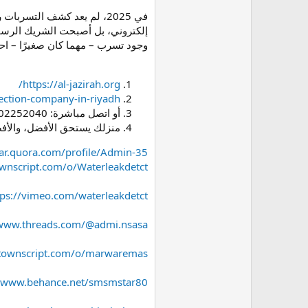
في 2025، لم يعد كشف التسربات رفاهية، بل استثمار يوفر عليك الآلاف سنويًا ويحمي منزلك من الكوارث. منصة الجزيرة (
إلكتروني، بل أصبحت الشريك الرسمي
وجود تسرب – مهما كان صغيرًا – احج
https://al-jazirah.org/
ection-company-in-riyadh/
أو اتصل مباشرة: 0502252040 (متاح 24/7)
منزلك يستحق الأفضل، والأف
/ar.quora.com/profile/Admin-35
wnscript.com/o/Waterleakdetct
tps://vimeo.com/waterleakdetct
/www.threads.com/@admi.nsasa
.townscript.com/o/marwaremas
//www.behance.net/smsmstar80