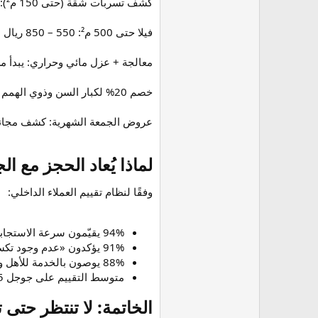
كشف تسربات شقة (حتى 150 م²): 250 – 400 ريال
فيلا حتى 500 م²: 550 – 850 ريال
معالجة + عزل مائي وحراري: يبدأ من 29 ريال/م² مع ضمان 10 سن
خصم 20% لكبار السن وذوي الهمم
عروض الجمعة الشهرية: كشف مجاني 
لماذا يُعاد الحجز مع الجزي
وفقًا لنظام تقييم العملاء الداخلي:
94% يقيّمون سرعة الاستجابة بـ «ممتاز»
91% يؤكدون «عدم وجود تكسير أو تلف في الديكور»
88% يوصون بالخدمة للأهل والأصدقاء
متوسط التقييم على جوجل 4.8/5 من 3400 مراجعة حقيقية (نوفمبر 2025)
الخاتمة: لا تنتظر حتى ت