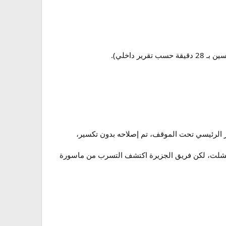
خط المواسير الرئيسي تحت الموقف، تم إصلاحه بدون تكسير،
حي المصانع): «كان هناك رطوبة في جدار غرفة النوم منذ سنتين، 4 شركات فشلت، لكن فريق الجزيرة اكتشف التسرب من ماسورة