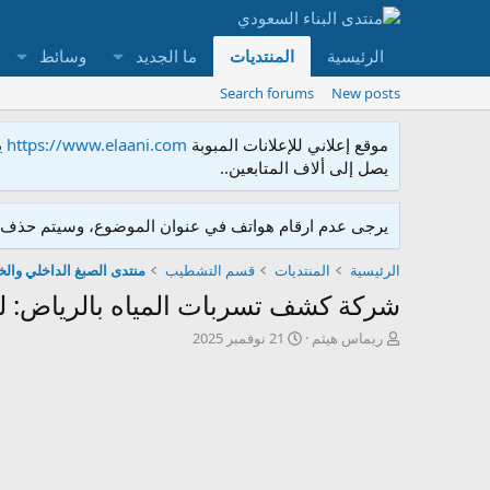
الرئيسية
المنتديات
ما الجديد
وسائط
Search forums
New posts
موقع إعلاني للإعلانات المبوبة
https://www.elaani.com
ي
يصل إلى ألاف المتابعين..
يرجى عدم ارقام هواتف في عنوان الموضوع، وسيتم حذف ا
الرئيسية
المنتديات
قسم التشطيب
منتدى الصبغ الداخلي وال
شركة كشف تسربات المياه بالرياض: لماذ
ك
ت
ريماس هيثم
21 نوفمبر 2025
ا
ا
ت
ر
ب
ي
ا
خ
ل
ا
م
ل
و
إ