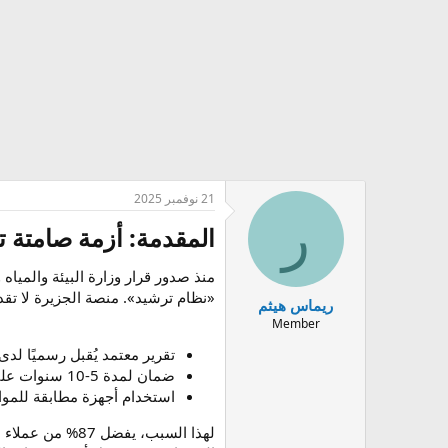
ض
ن
و
ش
ع
ا
ء
21 نوفمبر 2025
ر
المقدمة: أزمة صامتة ت
«نظام ترشيد». منصة الجزيرة لا تقد
ريماس هيثم
Member
تقرير معتمد يُقبل رسميًا لدى
ضمان لمدة 5-10 سنوات على أعمال العزل بعد الكشف
استخدام أجهزة مطابقة للمواصفا
لهذا السبب، يفضل 87% من عملاء الجزيرة (حسب استبيان داخلي أجري في أغسطس 2025) التعامل مع منصة