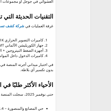
العشوائي في جوجل أو مجموعات ال
التقنيات الحديثة التي تس
غرفة العمليات في
شركة كشف تسربا
كاميرات التصوير الحراري Flir T1K (دقة 1024×768 بكسل) – تكشف فرق الحرارة الناتجة عن التسرب حتى لو كان تحت 70 سم من البلاط
جهاز الكوريليشن الألماني SebaKMT – يحدد مكان التسرب بدقة ±30 سم على مسافة 600 متر من الخط الرئيسي
أجهزة الضغط النيتروجين + الهيدروجين (95% نيتروجين + 5% هيدروجين) – الأ
كاميرات الدخول داخل المواسير 50 متر (PipeCam Pro) – لتسربات الصرف الص
بدون تكسير أي بلاطة.
الأحياء الأكثر طلبًا في الرياض 2025 (إحصائيات حصر
حتى نوفمبر 2025، سجلت المنصة أعلى نسب طلبات من الأحياء التالية:
حي المصانع والمنصورة – 18.4%