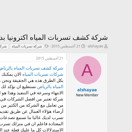
شركة كشف تسربات المياه اكترونيا بد
ك
ت
T
alshayae
21 أغسطس 2015
شركة تسربات المياه
شركة
ا
ا
a
ت
ر
g
21 أغسطس 2015
ب
ي
s
A
ا
خ
شركة كشف تسربات المياه بالرياض
ل
ا
شركات تسربات المياه
الان يمكنك 
م
ل
بكل الطرق هذه هي الحقيقة ونحن ب
و
إ
المياه بالرياض
نستطيع ان نؤكد لك ا
ض
ن
alshayae
الانتهاء وسرعة في التنفيذ وهذا ه
و
ش
New Member
شركة تعتبر من افضل الشركات في 
ع
ا
ء
من تعامل مع الشركة من الكثير من ا
أرضاء هؤلاء العمال عن طريق تقدي
تسرب لديك غالبا ما تسمع تصدعات او
المعتادة فاعلم ان في منزلك تسرب 
الاستدلالات كل ما عليك فعلة عند 