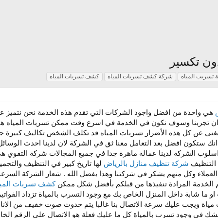
ون تكسير
 تسريب المياه
شركة كشف تسربات المياه
كشف تسربات المياه
هي واحدة من افضل واجود الشركات التي تقدم هذه الخدمة نحن نتميز عن غير
ان تجربنا وسوف نكون في الخدمة في اسرع وقت ممكن تسربات المياه هي م
غني عن كل هذه الأضرار تسربات المياه قد تكلف الشخص تكاليف كبيرة ج
نك ستكون افضل بعد التعامل معنا ثق في الشركة لان لدينا احدث الوسائ
و اسلوب الشركة لدينا عمالة ماهرة جدا في جميع المجالات شركة التقو
التنظيف
شركة تنظيف منازل بالرياض
لها تاريخ كبير في التنظيف والتجم
لعملاء وكل منهم يشكر في شركتنا وهذا بفضل الله . شعار الشركة السرعة وا
م الخدمة المرادة تنفيذها من قبلكم بأفضل شكل ممكن
كشف تسربات الميا
 ما شابة داخل المنزل الخاص بك مع وجود التسرب بالمياة تزداد الفواتير 
مياة ويجب عليك سرعة الاتصال بنا غالبا يتم حدوث صوت خفيف من الانابي
الشك في وجود تسرب بالمياة كل ما عليك فعلة هو الاتصال علي الرقم الخ