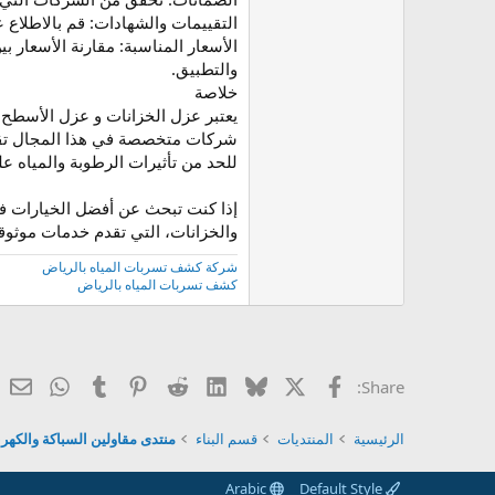
التقييمات والشهادات: قم بالاطلاع
الأسعار المناسبة: مقارنة الأسعار
والتطبيق.
خلاصة
يعتبر عزل الخزانات و عزل الأسطح 
شركات متخصصة في هذا المجال تقدم
للحد من تأثيرات الرطوبة والمياه عل
إذا كنت تبحث عن أفضل الخيارات ف
والخزانات، التي تقدم خدمات موثوق
شركة كشف تسربات المياه بالرياض
كشف تسربات المياه بالرياض
X
الفيس بوك
Bluesky
LinkedIn
Reddit
Pinterest
Tumblr
atsApp
ال
Share:
الرئيسية
المنتديات
قسم البناء
منتدى مقاولين السباكة والكهرب
Arabic
Default Style