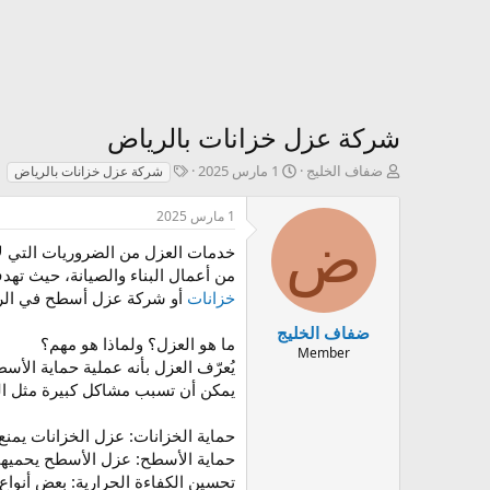
شركة عزل خزانات بالرياض
ك
ت
T
ضفاف الخليج
1 مارس 2025
شركة عزل خزانات بالرياض
ا
ا
a
ت
ر
g
1 مارس 2025
ب
ي
s
ض
ا
خ
خدمات العزل من الضروريات التي لا
ل
ا
من أعمال البناء والصيانة، حيث تهد
م
ل
خزانات
أو شركة عزل أسطح في الريا
و
إ
ض
ن
ضفاف الخليج
ما هو العزل؟ ولماذا هو مهم؟
و
ش
Member
يُعرّف العزل بأنه عملية حماية الأس
ع
ا
ء
يمكن أن تسبب مشاكل كبيرة مثل العف
حماية الخزانات: عزل الخزانات يمنع
حماية الأسطح: عزل الأسطح يحميها من
تحسين الكفاءة الحرارية: بعض أنواع