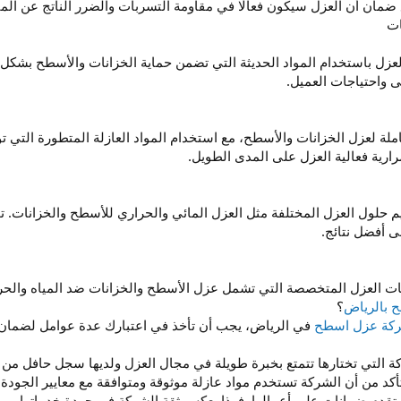
ضمان أن العزل سيكون فعالًا في مقاومة التسربات والضرر الناتج عن المي
ات
زل باستخدام المواد الحديثة التي تضمن حماية الخزانات والأسطح بشكل كا
ى واحتياجات العميل.
ملة لعزل الخزانات والأسطح، مع استخدام المواد العازلة المتطورة التي تو
ارية فعالية العزل على المدى الطويل.
حلول العزل المختلفة مثل العزل المائي والحراري للأسطح والخزانات. تو
 أفضل نتائج.
 العزل المتخصصة التي تشمل عزل الأسطح والخزانات ضد المياه والحرارة
 بالرياض
؟
كة عزل اسطح
في الرياض، يجب أن تأخذ في اعتبارك عدة عوامل لضمان
ة التي تختارها تتمتع بخبرة طويلة في مجال العزل ولديها سجل حافل من ا
تأكد من أن الشركة تستخدم مواد عازلة موثوقة ومتوافقة مع معايير الجودة 
تقدم ضمانات على أعمالها. فهذا يعكس ثقة الشركة في جودة خدماتها.