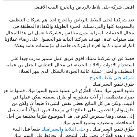
و
إ
ض
ن
افضل شركة جلى بلاط بالرياض وبالخرج البيت الافضل
و
ش
ع
ا
تعد شركتنا لجلى البلاط بالرياض وبالخرج احد اهم شركات التنظيف
ء
بالسعودية كلها والتى تمتلك الخبرة الطويلة والكفاءة المطلقة فى
مجال الخدمات المنزلية بدون منافس , فشركتنا تعمل فى هذا المجال
منذ سنوات عدة , فهدف شركتنا الدائم هو الحصول على رضاء عملاؤنا
الكرام سواء كانوا افراد اوشركات خاصة او مؤسسات عامة وهكذا
فضلا عن ان شركتنا تمتلك اقوى فريق عمل متميز مدرب جيدا على
استخدام الادوات والالات الحديثة فى مجال التنظيف لنجعل من عمليه
التنظيف والجلى عملية عالية الجودة بالشكل الذى يبهر العملاء
شركة جلي بلاط بالخرج
طرق تلميع السيراميك
تلميع السيراميك تتعدَّد الطُّرُق في عملية تلميع السيراميك، فمنها ما هو
بمواد متخصِّصة، أو آلات متطورة، أو طرق بسيطة يمكن عملها في
البيت، ولكن هل كل النتائج تعطي نفس الشيء؟ طبعاً لا، ولكن من
حاول وثابر للحصول على النتائج التي يريدها، فمن المؤكَّد أنه سيصل
إلى هدفه، وهنا سنعرض لكم في هذا الموضوع طُرُقاً مختلفة من أجل
المحافظة، وتنظيف، وتلميع السيراميك.
طُرُق تلميع السيراميك , و
جلى البلاط والسيراميك
طبعاً قبل البدء
بتعداد هذه الطُّرُق، يجب على الشخص أن يحافظ على السيراميك