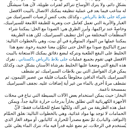
بشكلٍ دائم، ولا يترك الأوساخ تتراكم لفترات طويلة، لأن هذا سيشكِّل
له متاعب فيما بعد في عملية تنظيفه يمكنك الاتصال بالبيت الافضل
شركة جلى بلاط بالرياض
، وكذلك يجب كنس أرضيات السيراميك من
الغبار والأتربة التي تعمل كعامل حت وتعرية للطبقة اللامعة للسيراميك،
وخاصةً عند تراكمها، وأبرز الطرق هي: الصودا مع الخل: يمكننا شراء
المنظِّفات المختلفة من أجل تنظيف السيراميك، لكن هذه الطريقة
يمكننا عملها من المواد المتوفِّرة في أي بيت، وهي بالخطوات التالية:
نمزج الباكينج صودا مع الخل حتى تتكوَّن معنا عجينة رخوة. نضع هذا
الخليط على البقع الصَّعبة ونتركه لبضع دقائق يمكنك الاستعانة بالبيت
الافضل فهى تقوم بجميع عمليات
جلى بلاط بالرياض باكستاني
. نفرك
هذه البقع التي وضعنا عليها الخليط بفرشاة الأسنان بشكلٍ جيد، وكذلك
يمكن فرك الفواصل التي بين بلاطات السيراميك، ثم نشطف
السيراميك بالماء الدافئ مخلوطاً بكميات قليلة من عصير الليمون، ثم
نشطف مرةً أخرى بالماء من غير أية إضافات عليه. نجفف السيراميك
بممسحة ناعمة.
البخار: حيث يمكن استخدام بعض الآلات البسيطة التي تباع في محلات
الأجهزة الكهربائية التي تطلق بخاراً بدرجات حرارة عالية جداً، ويمكن
عمل هذه الطريقة من غير آلة، ولكنَّها تصلح للحمَّامات فقط؛ لأنَّ
الحمامات لا توجد بها مواد غذائية، وهي بالخطوات التالية: نغلق الحمَّام
(النوافذ، والباب)، ثمَّ نضع مصدراً للحرارة، كالبابور، أو موقد الغاز الذي
يُستخدم في الرحلات، ثم نضع عليه قدراً فيه ماء. نترك الماء يغلي على