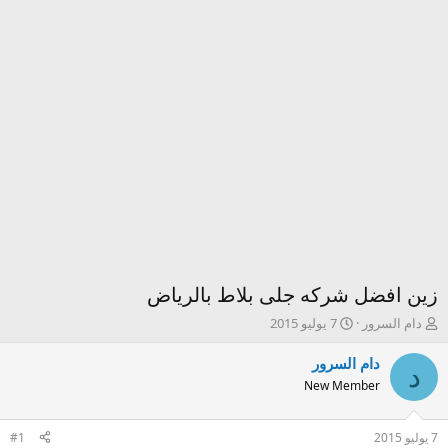
زين افضل شركه جلى بلاط بالرياض
ك
ت
دام السرور
7 يوليو 2015
ا
ا
ت
ر
دام السرور
د
ب
ي
New Member
ا
خ
ل
ا
م
ل
7 يوليو 2015
#1