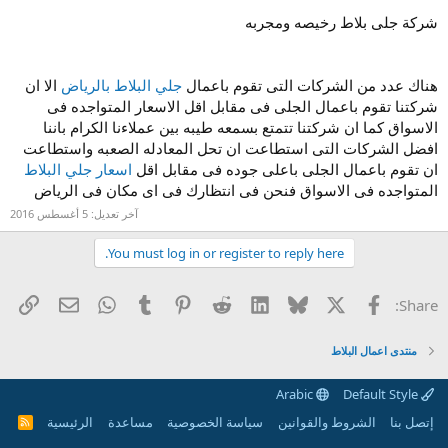
شركة جلى بلاط رخيصه ومجربه
هناك عدد من الشركات التى تقوم باعمال
جلي البلاط بالرياض
الا ان
شركتنا تقوم باعمال الجلى فى مقابل اقل الاسعار المتواجده فى
الاسواق كما ان شركتنا تتمتع بسمعه طيبه بين عملاءنا الكرام باننا
افضل الشركات التى استطاعت ان تحل المعادله الصعبه واستطاعت
ان تقوم باعمال الجلى باعلى جوده فى مقابل اقل
اسعار جلي البلاط
المتواجده فى الاسواق فنحن فى انتظارك فى اى مكان فى الرياض
آخر تعديل:
5 أغسطس 2016
You must log in or register to reply here.
X
الفيس بوك
Bluesky
LinkedIn
Reddit
Pinterest
Tumblr
WhatsApp
راب
البريد الإل
Share:
منتدى اعمال البلاط
Arabic
Default Style
إتصل بنا
الشروط والقوانين
سياسة الخصوصية
مساعدة
الرئيسية
R
S