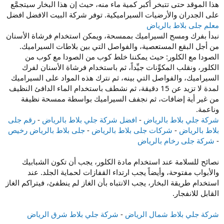
هذا الموقد حتى تتبخر أكبر كمية ماء منه، حيث إن هذا البخار سيتجمَّع
على الجدران والأرضيات السيراميكية. توفر شركة البيت الافضل افضل
معلم جلى بلاط بالرياض
نبدأ بفرك ومسح السيراميك بممسحة، ويمكن استخدام فرشاة الأسنان
من أجل البقع المستعصية، والفواصل التي بين بلاطات السيراميك.
الصودا مع الكلور: حيث يمكننا خلط كوب من الصودا مع كوب من
الكلور، ونقلب المكوِّنات جيِّداً، ثم باستخدام فرشاة الأسنان لفرك
السيراميك، والفواصل التي بينه، ثم نترك هذه المواد على السيراميك
لمدة لا تزيد عن 15 دقيقة، ثم نشطف باستخدام الماء الدافئ النظيف
من غير أية إضافات، ثم نجفف السيراميك بواسطة ممسحة نظيفة
وناعمة.
شركة جلي بلاط بالرياض
-
افضل شركة جلي بلاط بالرياض
-
رقم جلى
بلاط بالرياض
-
شركات جلى بلاط بالرياض
-
جلى بلاط بالرياض رخيص
-
شركة جلى رخام بالرياض
نصائح للسلامة عند استخدام مادة الكلور، يجب أن تكون الشبابيك
والأبواب مفتوحة، وأيضاً يجب ارتداء القفازات لحماية الجلد. عند
استخدام طريقة البخار، يجب الانتباه بأن الغاز لم ينطفئ، فيتراكم الغاز
القابل للانفجار.
شركة جلي بلاط شمال الرياض
-
شركة جلي بلاط شرق الرياض