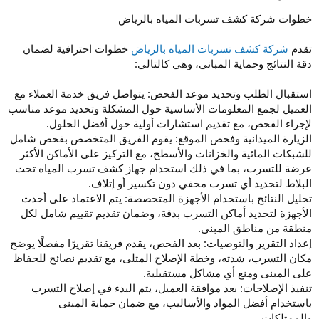
و
إ
ض
ن
خطوات شركة كشف تسربات المياه بالرياض
و
ش
ع
ا
تقدم
شركة كشف تسربات المياه بالرياض
خطوات احترافية لضمان
ء
دقة النتائج وحماية المباني، وهي كالتالي:
استقبال الطلب وتحديد موعد الفحص: يتواصل فريق خدمة العملاء مع
العميل لجمع المعلومات الأساسية حول المشكلة وتحديد موعد مناسب
لإجراء الفحص، مع تقديم استشارات أولية حول أفضل الحلول.
الزيارة الميدانية وفحص الموقع: يقوم الفريق المتخصص بفحص شامل
للشبكات المائية والخزانات والأسطح، مع التركيز على الأماكن الأكثر
عرضة للتسرب، بما في ذلك استخدام جهاز كشف تسرب المياه تحت
البلاط لتحديد أي تسرب مخفي دون تكسير أو إتلاف.
تحليل النتائج باستخدام الأجهزة المتخصصة: يتم الاعتماد على أحدث
الأجهزة لتحديد أماكن التسرب بدقة، وضمان تقديم تقييم شامل لكل
منطقة من مناطق المبنى.
إعداد التقرير والتوصيات: بعد الفحص، يقدم فريقنا تقريرًا مفصلًا يوضح
مكان التسرب، شدته، وخطة الإصلاح المثلى، مع تقديم نصائح للحفاظ
على المبنى ومنع أي مشاكل مستقبلية.
تنفيذ الإصلاحات: بعد موافقة العميل، يتم البدء في إصلاح التسرب
باستخدام أفضل المواد والأساليب، مع ضمان حماية المبنى
والممتلكات.