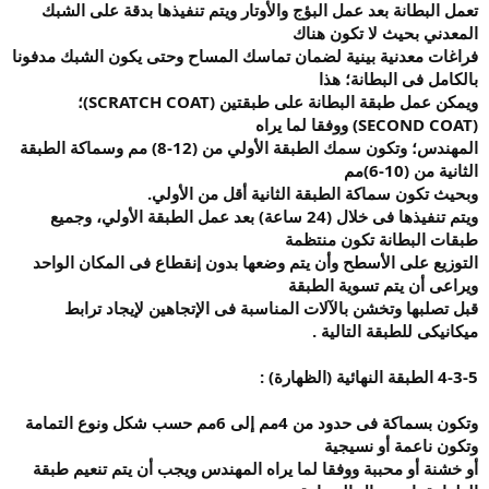
تعمل البطانة بعد عمل البؤج والأوتار ويتم تنفيذها بدقة على الشبك
المعدني بحيث لا تكون هناك
فراغات معدنية بينية لضمان تماسك المساح وحتى يكون الشبك مدفونا
بالكامل فى البطانة؛ هذا
ويمكن عمل طبقة البطانة على طبقتين
(SCRATCH COAT)
؛
(SECOND COAT)
ووفقا لما يراه
المهندس؛ وتكون سمك الطبقة الأولي من (12-8) مم وسماكة الطبقة
الثانية من (10-6)مم
وبحيث تكون سماكة الطبقة الثانية أقل من الأولي
.
ويتم تنفيذها فى خلال (24 ساعة) بعد عمل الطبقة الأولي، وجميع
طبقات البطانة تكون منتظمة
التوزيع على الأسطح وأن يتم وضعها بدون إنقطاع فى المكان الواحد
ويراعى أن يتم تسوية الطبقة
قبل تصلبها وتخشن بالآلات المناسبة فى الإتجاهين لإيجاد ترابط
ميكانيكى للطبقة التالية
.
4-3-5
الطبقة النهائية (الظهارة
) :
وتكون بسماكة فى حدود من 4مم إلى 6مم حسب شكل ونوع التمامة
وتكون ناعمة أو نسيجية
أو خشنة أو محببة ووفقا لما يراه المهندس ويجب أن يتم تنعيم طبقة