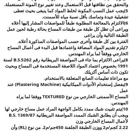
والتحقق من نظافتها قبل الاستعمال وعند تغيير نوع المونة المستعملة
.
5)
يجب عمل النسب
المكونة لخلط المواد كما ينبغى بحيث تعطى
تشغيلية جيدة وتماسك بأقل نسبة مياه للأسمنت
.
6)
الالتزام بالمعالجة
المطلوبة طبقاً للمواصفات المشار إليها أعلاه
ويراعى أن تظل كل طبقة من طبقات المساح بحالة رطبة لحين عمل
الطبقة التالية وأن يراعى
الفترة بين كل طبقة وأخرى حسب المواصفات المذكورة أعلاه
.
7)
يلزم تقديم المواد
المضافة واعتمادها قبل البدء فى أعمال المساح
الخارجي ووفقاً لما يراه المهندس
.
8)
يراعى الالتزام بما جاء
فى المواصفة البريطانية رقم
B.S.5262
لسنة
1991
بخصوص اعتماد المواد اللاصقة المستخدمة فى المساح وبحيث
تكون ذات أساس أكريلك
مع مراعاة تعليمات الصانع المتعلقة بالاستخدام
.
9)
يفضل إستخدام
الأدوات الميكانيكية
(Plastering Machine)
عند
عمل
المساح الأسمنتى الخارجي من نوع
TEXTURED
ووفقا لما يراه
المهندس
.
10)
يتم تثبيت شبك
ممدد بكامل الواجهة المراد عمل مساح خارجي لها
ويجب أن يطابق الشبك الممدد المواصفة البريطانية
B.S. 1369/87
لأعمال المساح الخارجي وزن
2.22
كجم/م2 ووزن الطبقة الجلفنة 450جم/م2. من نوع
(RL)
وأن