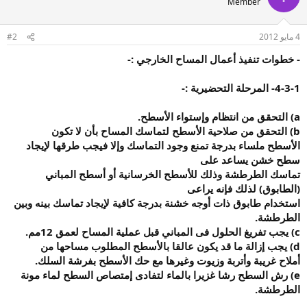
Member
4 مايو 2012
#2
-
خطوات تنفيذ أعمال المساح الخارجي
:-
4-3-1-
المرحلة التحضيرية
:-
a)
التحقق
من انتظام وإستواء الأسطح
.
b)
التحقق من صلاحية
الأسطح لتماسك المساح بأن لا تكون
الأسطح ملساء بدرجة تمنع وجود التماسك وإلا فيجب طرقها لإيجاد
سطح خشن يساعد على
تماسك الطرطشة وذلك للأسطح الخرسانية أو أسطح المباني
(الطابوق) لذلك فإنه يراعى
استخدام طابوق ذات أوجه خشنة بدرجة كافية لإيجاد تماسك بينه وبين
الطرطشة
.
c)
يجب تفريغ
الحلول فى المباني قبل عملية المساح لعمق 12مم
.
d)
يجب إزالة
ما قد يكون عالقا بالأسطح المطلوب مساحها من
أملاح غريبة وأتربة وزيوت وغيرها مع حك الأسطح بفرشة السلك
.
e)
رش السطح رشا غزيرا بالماء لتفادى إمتصاص السطح لماء مونة
الطرطشة
.