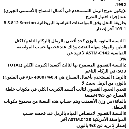
1992.
c)
يكون تدرج الرمل
اللمستخدم في أعمال المساح (الأسمنتي الجيري)
عند إجراء اختبار التدرج
بطريقة النخل وفق المواصفات القياسية البريطانية
B.S.812 Section
103.1
آخر إصدار
1
النسبة المئوية
بالوزن كحد أقصى بالرملل (الركام الناعم) لكتل
الطين والمواد سهلة التفتت وذلك عند فحصها حسب المواصفة
القياسية
ASTM-C142
لا تزيد عن
3%.
2
النسبة القصوي
المسموح بها لثالث أكسيد الكبريت الكلي
(TOTAL
SO3)
في الركام الناعم
(
الرمل) المستخدم بأعمال المساح هي 0.4% (4000 جزء في المليون)
بالوزن من الرمل بحيث لا
تتعدي الحدود القصوي لثالث أكسيد الكبريت الكلي في مكونات خلطة
المساح عن 5% (خمسة
بالمائة) من وزن الأسمنت ويتم حساب هذه النسبة من مجموع مكونات
الخلطة
.
3
النسبة القصوي
لامتصاص المياه بالرمل عند فحصه حسب
المواصفة الأمريكية
ASTM.C128
آخر
إصدار لا تزيد عن 3% بالوزن
.