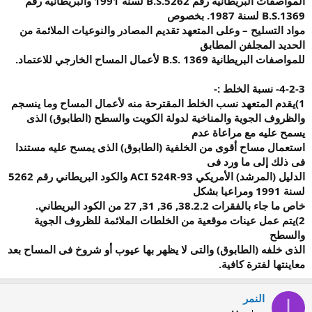
المواصفات البريطانية رقم
B.S.5262
لسنة 1991 والبريطانية رقم
B.S.1369
لسنة 1987. بخصوص
مواد التسليح – وعلى المتعهد تقديم المصادر والنوعيات الملائمة من
الحديد المجلفن المطابق
للمواصفات البريطانية
B.S. 1369
لأعمال المساح الخارجي للاعتماد
.
4-2-3-
نسبة الخلط
:-
1)
يقدم المتعهد نسب
الخلط المقترحة منه لأعمال المساح وما ينسجم
والظروف الجوية والمناخية لدولة الكويت والسطح (الطابوق) الذى
يسمح عليه مع مراعاة عدم
استعمال مساح أقوى من الخلفية (الطابوق) الذى يمسح عليه مستندا
فى ذلك إلى ما ورد فى
الدليل (المرشد) الأمريكي
ACI 524R-93
والكود البريطاني رقم 5262
لسنة 1991 ومراعيا بشكل
خاص ما جاء بالفقرات 38.2.2, 36, 31, 27 من الكود البريطاني
.
2)
يتم عمل عينات موقعية
من الخلطات الملائمة للظروف الجوية
والسطح
الذى خلفه (الطابوق) والتى لا يظهر بها عيوب أو شروخ فى المساح بعد
معاينتها لفترة كافية
.
النمر
ا