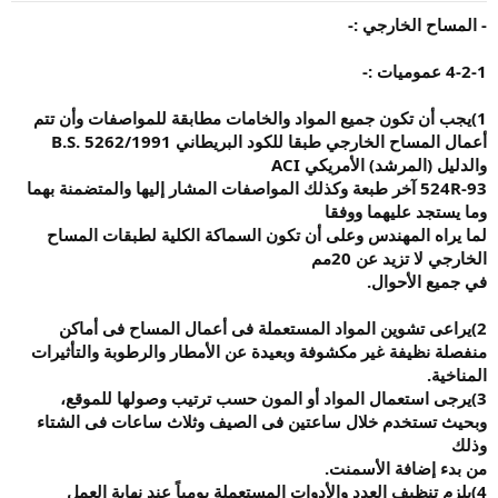
و
إ
ض
ن
-
المساح الخارجي
:-
و
ش
ع
ا
4-2-1
عموميات
:-
ء
1)
يجب أن تكون
جميع المواد والخامات مطابقة للمواصفات وأن تتم
أعمال المساح الخارجي طبقا للكود البريطاني
B.S. 5262/1991
والدليل (المرشد) الأمريكي
ACI
524R-93
آخر طبعة وكذلك المواصفات المشار إليها والمتضمنة بهما
وما يستجد عليهما ووفقا
لما يراه المهندس وعلى أن تكون السماكة الكلية لطبقات المساح
الخارجي لا تزيد عن 20مم
في جميع الأحوال
.
2)
يراعى تشوين المواد
المستعملة فى أعمال المساح فى أماكن
منفصلة نظيفة غير مكشوفة وبعيدة عن الأمطار والرطوبة والتأثيرات
المناخية
.
3)
يرجى استعمال المواد
أو المون حسب ترتيب وصولها للموقع،
وبحيث تستخدم خلال ساعتين فى الصيف وثلاث ساعات فى الشتاء
وذلك
من بدء إضافة الأسمنت
.
4)
يلزم تنظيف العدد
والأدوات المستعملة يومياً عند نهاية العمل