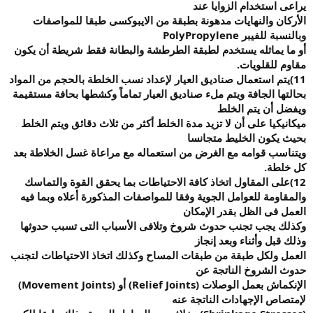
يراعى استخدام الزوايا عند
الأركان والنهايات مدهونة بطبقة من الايبوكسى طبقا للمواصفات
وبالنسبة للفيبر
PolyPropylene
أو ما يماثله يستخدم لطبقة الطرطشة والبطانة فقط شريطة أن يكون
مقاوم للقلويات
.
11)
يتم استعمال
صناديق العيار لإعداد نسب الخلطة بالحجم من المواد
بحالتها الجافة ويتم ملء صناديق العيار تماماً وكشطها بحافة مستقيمة
ويفضل أن يتم الخلط
ميكانيكيا على أن لا تزيد مدة الخلط أكثر من ثلاث دقائق ويتم الخلط
بحيث يكون الخليط متجانسا
ويتناسب قوامه مع الغرض من استعماله مع مراعاة غسل الخلاطة بعد
كل خلطة
.
12)
على المقاول
اتخاذ كافة الاحتياطات بما يحقق القوة والتماسك
والمقاومة للعوامل الجوية وفقا للمواصفات المذكورة أعلاه وبما فيه
العمل فى الظل بقدر الإمكان
وكذلك يجب تجنب حدوث شروخ وتلافى الأسباب التى تسبب حدوثها
وذلك قبل وأثناء وبعد إنجاز
العمل ولكل طبقة من طبقات المساح وكذلك اتخاذ الاحتياطات لتجنب
حدوث الشروخ الناتجة عن
الإنكماش بعمل الوصلات
(Relief Joints)
أو
(Movement Joints)
لإمتصاص الإجهادات الناتجة عنه