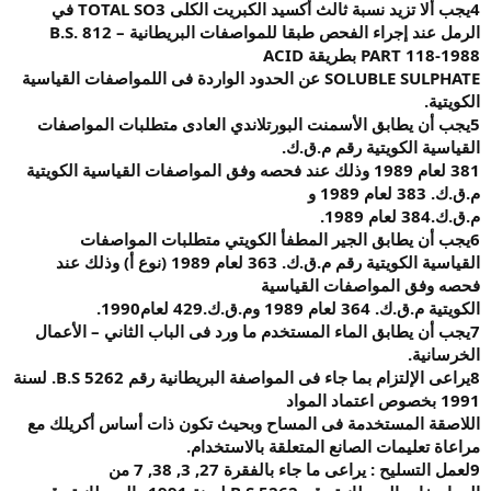
4
يجب ألا تزيد
نسبة ثالث أكسيد الكبريت الكلى
TOTAL SO3
في
الرمل عند إجراء الفحص طبقا للمواصفات البريطانية
– B.S. 812
PART 118-1988
بطريقة
ACID
SOLUBLE SULPHATE
عن الحدود الواردة فى اللمواصفات القياسية
الكويتية
.
5
يجب أن يطابق
الأسمنت البورتلاندي العادى متطلبات المواصفات
القياسية الكويتية رقم م.ق.ك
.
381
لعام 1989 وذلك عند فحصه وفق المواصفات القياسية الكويتية
م.ق.ك. 383 لعام 1989 و
م.ق.ك.384 لعام 1989
.
6
يجب أن يطابق
الجير المطفأ الكويتي متطلبات المواصفات
القياسية الكويتية رقم م.ق.ك. 363 لعام 1989 (نوع أ) وذلك عند
فحصه وفق المواصفات القياسية
الكويتية م.ق.ك. 364 لعام 1989 وم.ق.ك.429 لعام1990
.
7
يجب أن يطابق
الماء المستخدم ما ورد فى الباب الثاني – الأعمال
الخرسانية
.
8
يراعى الإلتزام
بما جاء فى المواصفة البريطانية رقم 5262
B.S.
لسنة
1991 بخصوص اعتماد المواد
اللاصقة المستخدمة فى المساح وبحيث تكون ذات أساس أكريلك مع
مراعاة تعليمات الصانع المتعلقة بالاستخدام
.
9
لعمل التسليح
:
يراعى ما جاء بالفقرة 27, 3, 38, 7 من