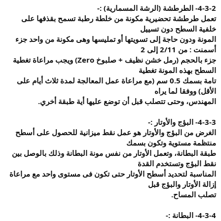
4-3-2-
الطرطشة (الرشة المسمارية
) :-
تعمل طرطشة تحضيرية مكونة من خلطة رطبة تسمح بقذفها على
خلفية السطح دون تسييل
المونة ودون حاجة إلى تسويتها أو تمليسها وهى مكونة من واحد جزء
أسمنت : من 2/11 إلى 2
جزء بالحجم (رمل خشن نظيف + صلبوخ
Zero)
ويجب مراعاة تغطية
السطح بهذه المونة تغطية
تامة بسمك 0.5 سم (مع مراعاة عمل المعالجة لمدة ثلاث أيام على
الأقل) ووفقا لما يراه
المهندس، وحتى تتصلب قبل أن توضع عليها أية طبقة أخري
.
4-3-3-
البؤج والأوتار
:-
الغرض من البؤج والأوتار هو عمل نقط ميزانية للحصول على أسطح
منتظمة مستوية وتكون بسمك
طبقة البطانة، وتعمل الأوتار من نفس مونة البطانة وذلك بالوصل بين
نقط البؤج وتستخدم القدة
المناسبة لتحديد أسطح الأوتار حتى تكون فى مستوى واحد مع مراعاة
إزالة الأوتار والبؤج قبل
تصلب المساح
.
4-3-4-
البطانة
:-