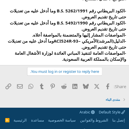
-
الكود البريطاني رقم
B.S. 5262/1991
وما أدخل عليه من تعديلات
حتى تاريخ تقديم العروض
.
-
الكود البريطاني رقم
B.S. 5492/1990
وما أدخل عليه من تعديلات
حتى تاريخ تقديم العروض
.
-
المواصفات المشار إليها والمتضمنة بالمواصفة أعلاه
.
-
الدليل(المرشد)الأمريكي
–ACI524R-93
وما أدخل عليه من تعديلات
حتى تاريخ تقديم العروض
.
-
المواصفات العامة لتنفيذ المباني العائدة لوزارة الأشغال العامة
والإسكان بالمملكة العربية السعودية
.
You must log in or register to reply here.
X
الفيس بوك
Bluesky
LinkedIn
Reddit
Pinterest
Tumblr
WhatsApp
راب
البريد الإل
Share:
منتدى البناء
Arabic
Default Style
إتصل بنا
الشروط والقوانين
سياسة الخصوصية
مساعدة
الرئيسية
R
S
S