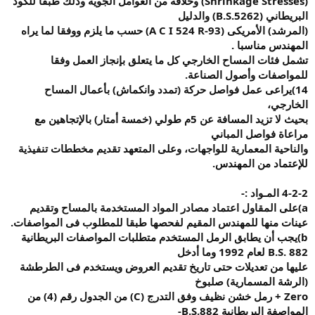
(Shrinkage Stresses)
وخلافه من العوامل الجوية وذلك طبقا للكود
البريطاني
(B.S.5262)
والدليل
(
المرشد) الأمريكى
(A C I 524 R-93)
حسب ما يلزم ووفقا لما يراه
المهندس مناسبا
.
تشمل فئات المساح الخارجي كل ما يتعلق بإنجاز العمل وفقا
للمواصفات وأصول الصناعة
.
14)
يراعى عمل فواصل
حركة (تمدد وانكماش) بأعمال المساح
الخارجي،
بحيث لا تزيد المسافة عن 5م طولي (خمسة أمتار) بالإتجاهين مع
مراعاة فواصل المباني
والناحية المعمارية للواجهات، وعلى المتعهد تقديم مخططات تنفيذية
للإعتماد من المهندس
.
4-2-2
المـواد
:-
a)
على المقاول
اعتماد مصادر المواد المستخدمة بالمساح وتقديم
عينات منها للمهندس المقيم لفحصها طبقا للمطلوب فى المواصفات
.
b)
يجب أن يطابق
الرمل المستخدم متطلبات المواصفات البريطانية
B.S. 882
لعام 1992 وما أدخل
عليها من تعديلات حتى تاريخ تقديم العروض ويستخدم فى الطرطشة
(الرشة المسمارية) صلبوخ
Zero +
رمل خشن نظيف وفق التدرج
(C)
من الجدول رقم (4) من
المواصفة البريطانية
B.S.882-