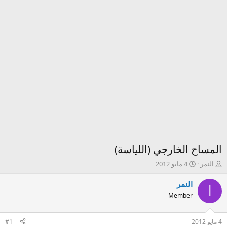
المساح الخارجي (اللياسة)
ك
ت
النمر
4 مايو 2012
ا
ا
ت
ر
النمر
ا
ب
ي
Member
ا
خ
ل
ا
م
ل
4 مايو 2012
#1