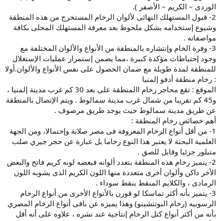
الوردى – الكريم – الأصفر ).
2- قبول المستهلك النهائى لألوان الرخام المستخرج من هذه المنطقة
وشيوع إستخدامه بشكل ملحوظ بعد معرفة المستهلك المحلى بكافة
مواصفاته .
3- وفرة الخام وإنتشاره بالمنطقة من الأنواع والألوان المختلفة مع
وجود إحتياطات مؤكدة كبيرة ،مما يضمن إستمرار عمليات الإستغلال
للمنطقة لمدة طويلة مع ضمان الحصول على نفس الأنواع والألوان.أولا
: رخام منطقة أدفو إلمنيا
الموقع : تقع محاجر رخام االمنطقة على بعد 30 كم غرب مدينة إلمنيا ،
و45 كم تقريبا من شمال غرب مدينة سمالوط . ويتم الإتصال بالمنطقة
عن طريق مدينة سمالوط حيث يوجد طريق مرصوف .
أهم خصائص رخام المنطقة :
1- من أقل أنواع الرخام المعروفة فى مصر صلابة وإحتمالا، ومن الجهة
العلمية البحتة لا يعتبر هذا النوع رخاما بل عبارة عن حجر جيري صلب
متبلور جزئيا وقابل للصق .
2- يتميز رخام هذه المنطقة بتعدد ألوانه فبعضه لونه كريم فاتح والبعض
الأخر داكن وألوان أخرى متعددة منها اللون الكريم الذى يشوبه اللون
الرمادى ، والكلايم المنقط بنقط سوداء .
3- يتميز بأنه أكثر تماسكا لو قورن بالأنواع الأخرى من أنواع الرخام
الرسوبيه (رخام البوتتشينو) وهذا يميزه عن باقى أنواع الرخام المصري
بأنه من أكثر أنواع كتل الرخام إنتاجية عند نشره ، علاوه على أنه أقل