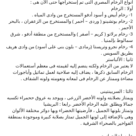
أنواع الرخام المصري التى تم إستخراجها حتى الأن هى :
أولا : الرخام
1- رخام أبيض و أسود أدفو المستخرج من وادى المياه .
2- رخام بوتشينو ( وردى – أحمر ) والمستخرج من الزعفران ، بالبحر
الأحمر .
3- رخام برلاتو ( كريم – أصفر ) والمستخرج من منطقة أدفو ، شرق
سمالوط بإلمنيا .
4- رخام نجرو وتريستا (رمادى – بلون بنى على أسود) من وادى هريف
بطريق السويس .
ثانيا : الألباستر
لا يعتبر من الرخام ولكنه ينضم إليه لقيمته فى معظم أستعمالات
الرخام السابق ذكرها ، يضاف إليه صلاحية لعمل تماثيل وأباجورات
مضاءة وممتاز عن الرخام فى لمعانه ونعومته ولونه الشفاف .
ثالثا : السربينتينى
ويمتاز بصلابته ولونه الأخضر الزرعى ، ويوجد به عروق ححمراء تكسبه
جمالا ويطلق عليه الرخام الأخضر .رابعا : البريشيا
وتمتاز بلونها الجميل ، فأرضيتها الخضراء وبها دوائر مختلفة الألوان
وهى بالإضافة إلى لونها الجميل تمتاز بصلابة كبيرة وموجودة بمنطقة
الفواخير بالصحراء الشرقية .
خامسا : الجرانيت