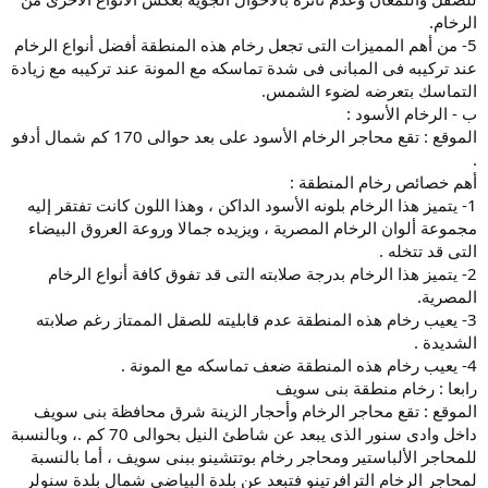
الرخام.
5- من أهم المميزات التى تجعل رخام هذه المنطقة أفضل أنواع الرخام
عند تركيبه فى المبانى فى شدة تماسكه مع المونة عند تركيبه مع زيادة
التماسك بتعرضه لضوء الشمس.
ب - الرخام الأسود :
الموقع : تقع محاجر الرخام الأسود على بعد حوالى 170 كم شمال أدفو
.
أهم خصائص رخام المنطقة :
1- يتميز هذا الرخام بلونه الأسود الداكن ، وهذا اللون كانت تفتقر إليه
مجموعة ألوان الرخام المصرية ، ويزيده جمالا وروعة العروق البيضاء
التى قد تتخله .
2- يتميز هذا الرخام بدرجة صلابته التى قد تفوق كافة أنواع الرخام
المصرية.
3- يعيب رخام هذه المنطقة عدم قابليته للصقل الممتاز رغم صلابته
الشديدة .
4- يعيب رخام هذه المنطقة ضعف تماسكه مع المونة .
رابعا : رخام منطقة بنى سويف
الموقع : تقع محاجر الرخام وأحجار الزينة شرق محافظة بنى سويف
داخل وادى سنور الذى يبعد عن شاطئ النيل بحوالى 70 كم .، وبالنسبة
للمحاجر الألباستير ومحاجر رخام بوتتشينو ببنى سويف ، أما بالنسبة
لمحاجر الرخام الترافرتينو فتبعد عن بلدة البياضى شمال بلدة سنولر