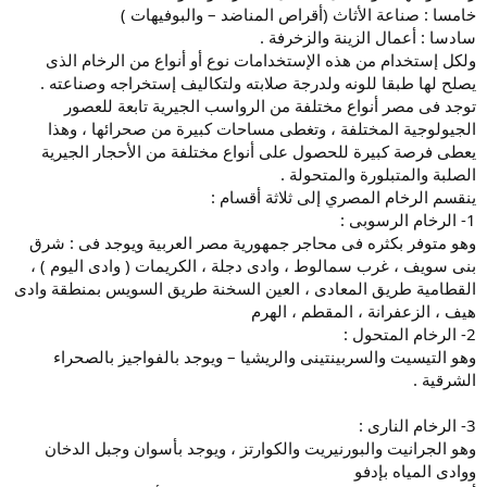
خامسا : صناعة الأثاث (أقراص المناضد – والبوفيهات )
سادسا : أعمال الزينة والزخرفة .
ولكل إستخدام من هذه الإستخدامات نوع أو أنواع من الرخام الذى
يصلح لها طبقا للونه ولدرجة صلابته ولتكاليف إستخراجه وصناعته .
توجد فى مصر أنواع مختلفة من الرواسب الجيرية تابعة للعصور
الجيولوجية المختلفة ، وتغطى مساحات كبيرة من صحرائها ، وهذا
يعطى فرصة كبيرة للحصول على أنواع مختلفة من الأحجار الجيرية
الصلبة والمتبلورة والمتحولة .
ينقسم الرخام المصري إلى ثلاثة أقسام :
1- الرخام الرسوبى :
وهو متوفر بكثره فى محاجر جمهورية مصر العربية ويوجد فى : شرق
بنى سويف ، غرب سمالوط ، وادى دجلة ، الكريمات ( وادى اليوم ) ،
القطامية طريق المعادى ، العين السخنة طريق السويس بمنطقة وادى
هيف ، الزعفرانة ، المقطم ، الهرم
2- الرخام المتحول :
وهو التيسيت والسربينتينى والريشيا – ويوجد بالفواجيز بالصحراء
الشرقية .
3- الرخام النارى :
وهو الجرانيت والبورنيريت والكوارتز ، ويوجد بأسوان وجبل الدخان
ووادى المياه بإدفو