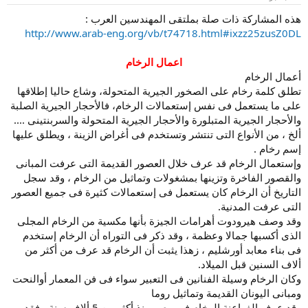
و
إ
ض
ن
هذه المشاركة ذات صلة بملتقى المهندسين العرب :
و
ش
http://www.arab-eng.org/vb/t74718.html#ixzz25zusZ0DL
ع
ا
ء
اعمال الرخام
أعمال الرخام
تطلق كلمة رخام على الصخور الجيرية المتحولة، وشاع حاليا إطلاقها
على ما يستعمل فى نفس إستعمالات الرخام، فالأحجار الجيرية الصلبة
والأحجار الجيرية المتبلورة والأحجار الجيرية المتحولة والسربنتينى ....
ألخ ، من الأنواع التى تنتشر وتستخدم فى أغراض الزينة ، ويطلق عليها
إسم رخام .
وإستعمال الرخام قد عرف خلال العصور القديمة التى عرفت المبانى
والقصور الفاخرة وتزينها بمشغولات وتماثيل من الرخام ، وقد سجل
التاريخ أن الرخام كان يستعمل فى إستعمالات كثيرة فى جميع العصور
التى عرفت المدنية.
وقد وصف هيرودوت أهرامات الجيزة بأنها مكسية من الرخام المجلى
الذى أكسبها جمالا وعظمة ، وقد ذكر فى التوراه أن الرخام إستخدم
فى بناء معابد أورشليم ، زهذا يثبت أن الرخام قد عرف من أكثر من
ألاف السنين قبل الميلاد.
وكان الرخام وسيلة الفنانين فى التعبير سواء فى فن المعمار أوالنحت
ومبانى اليونان القديمة وتماثيل روما
وقد عرف الفراعنة الرخام فى مصر منذ أكثر من 5 ألاف سنة ، فقد