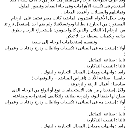
أستخدم فى تكسية الأهرامات وفى بناء المعابد وقصور الملوك
وتماثيلهم والمسلات وأعمدة المعابد .
وفى خلال الأعوام العشرون الماضية كانت مصر تعتمد على الرخام
المستورد من الخارج (إيطاليا ويوغسلافيا) ولم يقم أحد بإستغلال ثرواتنا
من الرخام إلا القلائل والذين كانوا يقومون بإستحراج الرخام بطرق
بدائيه وبكميات بسيطة جدا لا تذكر.
وتنقسم إستخدامات الرخام إلى سبعة​
أولا : إستخدامه فى المبانى ( تكسيات وبلاطات ودرج ودفايات وعمران
) .
ثانيا : صناعة التماثيل .
ثالثا : النصب التذكارية .
رابعا : واجهات ومداخل المحال التجارية والبنوك .
خامسا : صناعة الأثاث (أقراص المناضد – والبوفيهات )
سادسا : أعمال الزينة والزخرفة .
ولكل إستخدام من هذه الإستخدامات نوع أو أنواع من الرخام الذى
يصلح لها طبقا للونه ولدرجة صلابته ولتكاليف إستخراجه وصناعته .
أولا : إستخدامه فى المبانى ( تكسيات وبلاطات ودرج ودفايات وعمران
) .
ثانيا : صناعة التماثيل .
ثالثا : النصب التذكارية .
رابعا : واجهات ومداخل المحال التجارية والبنوك .