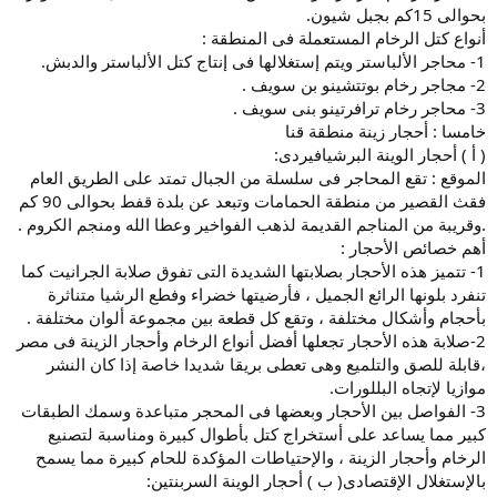
بحوالى 15كم بجبل شيون.
أنواع كتل الرخام المستعملة فى المنطقة :
1- محاجر الألباستر ويتم إستغلالها فى إنتاج كتل الألباستر والدبش.
2- مجاجر رخام بوتتشينو بن سويف .
3- محاجر رخام ترافرتينو بنى سويف .
خامسا : أحجار زينة منطقة قنا
( أ ) أحجار الوينة البرشيافيردى:
الموقع : تقع المحاجر فى سلسلة من الجبال تمتد على الطريق العام
فقث القصير من منطقة الحمامات وتبعد عن بلدة قفط بحوالى 90 كم
.وقريبة من المناجم القديمة لذهب الفواخير وعطا الله ومنجم الكروم .
أهم خصائص الأحجار :
1- تتميز هذه الأحجار بصلابتها الشديدة التى تفوق صلابة الجرانيت كما
تنفرد بلونها الرائع الجميل ، فأرضيتها خضراء وفطع الرشيا متناثرة
بأحجام وأشكال مختلفة ، وتقع كل قطعة بين مجموعة ألوان مختلفة .
2-صلابة هذه الأحجار تجعلها أفضل أنواع الرخام وأحجار الزينة فى مصر
،قابلة للصق والتلميع وهى تعطى بريقا شديدا خاصة إذا كان النشر
موازيا لإتجاه البللورات.
3- الفواصل بين الأحجار وبعضها فى المحجر متباعدة وسمك الطبقات
كبير مما يساعد على أستخراج كتل بأطوال كبيرة ومناسبة لتصنيع
الرخام وأحجار الزينة ، والإحتياطات المؤكدة للحام كبيرة مما يسمح
بالإستغلال الإقتصادى( ب ) أحجار الوينة السربنتين: