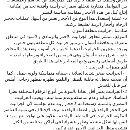
بين الفواصل متقاربة تتخللها سمارات رأسية وأفقية تحد من إمكانية
إنتاج كتل من هذه الأحجار بمقاسلا مناسبة للنشر .
5- عملية إستغلال هذا النوع من الأحجار تعتبر من أسهل عمليات تحجير
الرخام وأحجار الزينة لطبيعة تركيبه .
سادسا : جرانيت منطقة أسوان
الموقع : تنتشر محاجر الجرانيت الأحمر والرمادى والأسود فى مناطق
متفرقة بمحافظة أسوان ، ويتميز جرانيت كل منطقة بلون خاص ،
ويوجد محجرين للجرانيت أحدهما أحمر وأخر أسود ، وتقع هذه المحاجر
جنوب شرق مدينة أسوان وهى قريبة من الصحراء ويربطها بالمدينة
طريق أسفلتى رئيسى وتقع المحاجر على هذا الطريق .
أهم مميزات الجرانيت :
1- الجرانيت صخر شديد الصلابة ، حبيباته متماسكة ولونه جميل ، كما
أن صلابته تجعل له قابلية للصقل والتلميع تظهره بمظهر زجاجى أملس
غير قابل للخدش.
2- الجرانيت يعتبر أقل إتحادا بالمونة من أنواع الرخام المختلفة نظرا
لتماسك حبيباته وعدم تماسكه وعدم مساميته ، ويعيب الجرانيت
المصرى بالنسبة لإستخدامه كأحجار زينة عدم تجانسه لأن الجرانيت
فى الحجر الواحد بل والطفلة الواحدة نتيجة الإختلاف فى نسبة العناصر
المكونة للجرانيت فى المنطقة الواحدة ، علاوة على تواجد بقع سوداء
ليس لها شكل منتظم وتظهر عشوائيا فى أماكن مختلفة من الكتل
فتشوه منظر الجرانيت الأحمر عند تركيبه .