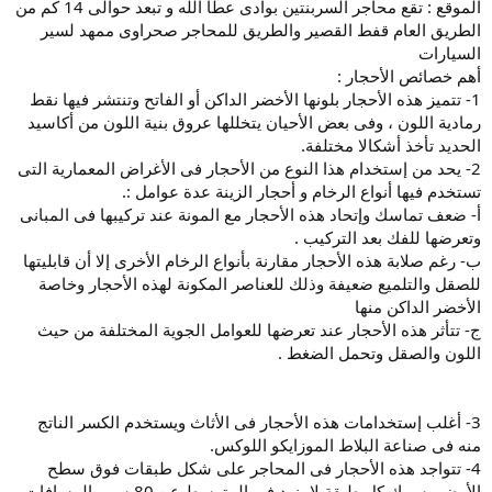
الموقع : تقع محاجر السربنتين بوادى عطا الله و تبعد حوالى 14 كم من
الطريق العام قفط القصير والطريق للمحاجر صحراوى ممهد لسير
السيارات
أهم خصائص الأحجار :
1- تتميز هذه الأحجار بلونها الأخضر الداكن أو الفاتح وتنتشر فيها نقط
رمادية اللون ، وفى بعض الأحيان يتخللها عروق بنية اللون من أكاسيد
الحديد تأخذ أشكالا مختلفة.
2- يحد من إستخدام هذا النوع من الأحجار فى الأغراض المعمارية التى
تستخدم فيها أنواع الرخام و أحجار الزينة عدة عوامل :.
أ- ضعف تماسك وإتحاد هذه الأحجار مع المونة عند تركيبها فى المبانى
وتعرضها للفك بعد التركيب .
ب- رغم صلابة هذه الأحجار مقارنة بأنواع الرخام الأخرى إلا أن قابليتها
للصقل والتلميع ضعيفة وذلك للعناصر المكونة لهذه الأحجار وخاصة
الأخضر الداكن منها
ج- تتأثر هذه الأحجار عند تعرضها للعوامل الجوية المختلفة من حيث
اللون والصقل وتحمل الضغط .
3- أغلب إستخدامات هذه الأحجار فى الأثاث ويستخدم الكسر الناتج
منه فى صناعة البلاط الموزايكو اللوكس.
4- تتواجد هذه الأحجار فى المحاجر على شكل طبقات فوق سطح
الأرض وسمك كل طبقة لا يزيد فى المتوسط عن 80 سم والمسافات