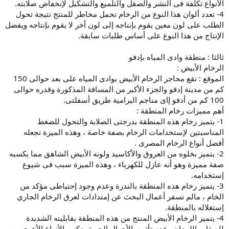
الأنواع تكلفة فى النشر والصقل والتلميع والتشكيل لإنخفاض صلابته.
4- تعدد ألوان هذا النوع من الرخام تحمل مخاطر للمنتج نتيجة تحول
الطلب على لون معين يقوم بإنتاجه إلى لون أخر لا يقوم بإنتاجه ويفضل
الإنتاج من هذا النوع على أساس طلبات سابقة.
ثالثا : منطقة وادى المياه بإدفو
الرخام الأبيض :
الموقع : تقع محاجر الرخام الأبيض بوادى المياه على بعد حوالى 150
كم من مدينة إدفو والجزء الأكبر من المسافة المذكورة وقدره حوالى
100 كم من أدفو إاى مناجم البرامية طريق أسفلتى.
أهم مميزات رخام المنطقة :
1- يتميز رخام هذه المنطقة بدرجتى الصلابة والتحول للضغط
المناسبتين لإستخدامات الرخام بصفة خاصة ، وهذه الميزة تجعله
أفضل أنواع الرخام المصرى .
2- يتميز بخلوه من العروق والأكاسيد ولونه الأبيض الشاهق مما يكسبه
صفة مميزة وهو أنه عازل للكهرباء ، وهذه الميزة سبب فى شيوع
إستخدامه.
3- يتميز رخام هذه المنطقة بالندرة وعدم وجود إحتياطى مؤكد من
الخام ، مالم تسفر أعمال البحث عن إمتدادات لعرق الرخام الجاري
إستغلاله بالمنطقة.
4- يتميز الرخام الأبيض المنتج من هذه المنطقة بقابليته الشديدة
للصقل واللمعان وعدم تأثره بالأحوال الجوية بعكس الأنواع الأخرى من