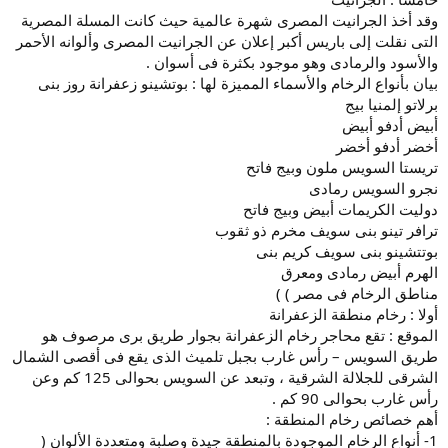
وقد أخذ الجرانيت المصرى شهرة عالمية حيث كانت المسلة المصرية
التى نقلت إلى باريس أكبر إعلان عن الجرانيت المصرى وألوانه الأحمر
والأسود والرمادى وهو موجود بكثرة فى أسوان .
بيان بأنواع الرخام والأسماء المميزة لها : بوتشينو زعفرانة روز بنى
برلاتو إلمنيا بيج
أبيض أدفو أبيض
أخضر أدفو أخضر
تريستا السويس ملون وبيج فاتح
نجرو السويس رمادى
دوليت الكريمات أبيض وبيج فاتح
ترافر تينو بنى سويف مخرم ذو ثقوب
بوتتشينو بنى سويف كريم بنى
الهرم أبيض رمادى ومعرق
مناطق الرخام فى مصر ) )
أولا : رخام منطقة الزعفرانة
الموقع : تقع محاجر رخام الزعفرانة بجوار طريق برى مرصوف هو
طريق السويس – رأس غارب بجبل تلميث الذى يقع فى أقصى الشمال
الشرقى للجلالة الشرقية ، وتبعد عن السويس بحوالى 125 كم وعن
رأس غارب بحوالى 90 كم .
أهم خصائص رخام المنطقة :
1- أنواع الرخام الموجودة بالمنطقة جيدة وصلبة ومتعددة الألوان (