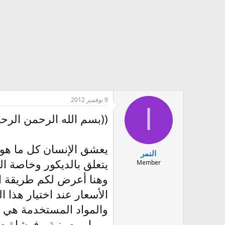
ض
ن
و
ش
ع
ا
ء
9 نوفمبر 2012
ا
((بسم الله الرحمن الرحي
يعشق الإنسان كل ما هو 
النمر
يتعلق بالديكور وخاصة الد
Member
وهنا أعرض لكم طريقة التع
الأسعار عند اختيار هذا ال
والمواد المستخدمة هي :
روول وصينية - فرشاة صغ