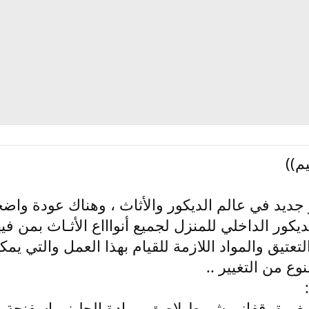
م))
جديد في عالم الديكور والأثاث ، وهناك عودة واضح
يكور الداخلي للمنزل لجميع أنواااع الأثـاث بمن فيه
تيق والمواد اللازمة للقيام بهذا العمل والتي يمكننا
نوع من التغيير ..
يرة -قفاز - شريط لاصق - مادة الجليز - اسفنجة