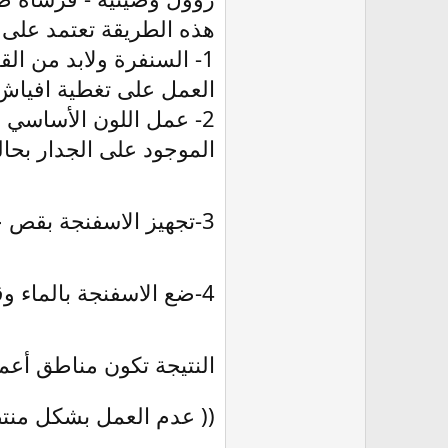
هذه الطريقة تعتمد على 
1- السنفرة ولابد من القيام بها لإزالة أي نتوءات كما يجب سد الفتحات بالمعجون وسنفرة المعجون بعدما يجف .
العمل على تغطية افياش ا
2- عمل اللون الأساسي 
الموجود على الجدار بحال
3-تجهيز الاسفنجة بقص حوافها حتى لاتعطي خطوط واضحة اثنا العمل بها ..
4-ضع الاسفنجة بالماء وقوم بعصرها بعد ذلك استخدمها في الطلاء بشكل خفيف على الجدار بشكل دائري ..
النتيجة تكون مناطق أعم
(( عدم العمل بشكل منتظم