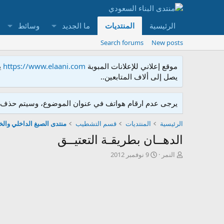
الرئيسية
المنتديات
ما الجديد
وسائط
Search forums
New posts
موقع إعلاني للإعلانات المبوبة
https://www.elaani.com
ي
يصل إلى ألاف المتابعين..
يرجى عدم ارقام هواتف في عنوان الموضوع، وسيتم حذف ا
الرئيسية
المنتديات
قسم التشطيب
منتدى الصبغ الداخلي وال
الدهــان بطريقـة التعتيــق
ك
ت
النمر
9 نوفمبر 2012
ا
ا
ت
ر
ب
ي
ا
خ
ل
ا
م
ل
و
إ