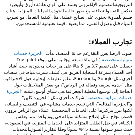
الترويجية.التصميم الإلكتروني يعتمد على ألوان هادئة (أزرق وأبيض)
تعكس الثقة والنظافة، مع صور عالية الجودة للعمليات المنزلية. هناك
قسم للمدونة يحتوي على نصائح عملية، مثل كيفية التعامل مع تسرب
المياه قبل وصول الفني، مما يضيف قيمة تعليمية للمستخدمين.
تجارب العملاء:​
صوت الرضا يعزز الثقةرغم حداثة المنصة، بدأت "
الجزيرة خدمات
منزلية متخصصة
" في بناء سمعة إيجابية. على موقع Trustpilot،
حصلت على تقييم 3.7 من 5 بناءً على مراجعات محدودة، حيث أشاد
أحد العملاء بسرعة استجابة الفريق في كشف تسرب مياه. في منصات
أخرى مثل Google وFacebook، تظهر تعليقات إيجابية حول الاحترافية،
مثل "خدمة سريعة وفعالة في الرياض"، مع بعض الملاحظات حول
الحاجة إلى توسيع التغطية الجغرافية.في سياق أوسع، تشبه "
الجزيرة
خدمات منزلية متخصصة
" شركات أخرى مثل "الجزيرة كلين"
و"الجزيرة المثالية"، التي تقدم خدمات مشابهة في التنظيف والصيانة،
لكنها تبرز بتركيزها على الخدمات المخصصة. عملاء من الرياض يروون
قصص نجاح، مثل إصلاح مشكلة سباكة في يوم واحد، مما يعكس
الكفاءة في ظل الطلب المتزايد على الخدمات المنزلية في السعودية،
حيث ينمو سوقها بنسبة 15% سنويًا وفقًا لتقارير السوق.التحديات