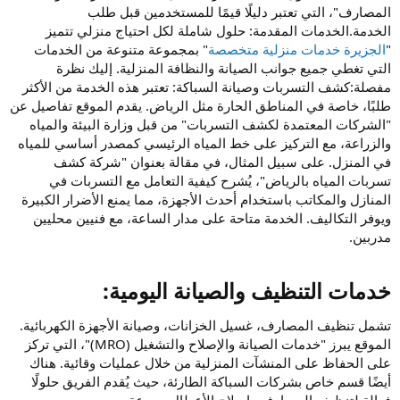
المصارف"، التي تعتبر دليلًا قيمًا للمستخدمين قبل طلب
الخدمة.الخدمات المقدمة: حلول شاملة لكل احتياج منزلي تتميز
"
الجزيرة خدمات منزلية متخصصة
" بمجموعة متنوعة من الخدمات
التي تغطي جميع جوانب الصيانة والنظافة المنزلية. إليك نظرة
مفصلة:كشف التسربات وصيانة السباكة: تعتبر هذه الخدمة من الأكثر
طلبًا، خاصة في المناطق الحارة مثل الرياض. يقدم الموقع تفاصيل عن
"الشركات المعتمدة لكشف التسربات" من قبل وزارة البيئة والمياه
والزراعة، مع التركيز على خط المياه الرئيسي كمصدر أساسي للمياه
في المنزل. على سبيل المثال، في مقالة بعنوان "شركة كشف
تسربات المياه بالرياض"، يُشرح كيفية التعامل مع التسربات في
المنازل والمكاتب باستخدام أحدث الأجهزة، مما يمنع الأضرار الكبيرة
ويوفر التكاليف. الخدمة متاحة على مدار الساعة، مع فنيين محليين
مدربين.
خدمات التنظيف والصيانة اليومية:​
تشمل تنظيف المصارف، غسيل الخزانات، وصيانة الأجهزة الكهربائية.
الموقع يبرز "خدمات الصيانة والإصلاح والتشغيل (MRO)"، التي تركز
على الحفاظ على المنشآت المنزلية من خلال عمليات وقائية. هناك
أيضًا قسم خاص بشركات السباكة الطارئة، حيث يُقدم الفريق حلولًا
فعالة لتنظيف المصارف وإصلاح الأعطال بسرعة.