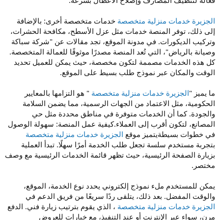
الجزيرة خدمات منزلية متخصصة
خدمات متخصصة أخرى: بالإضافة
إلى ذلك، توفر المنصة خدمات مثل عزل الأسطح، مكافحة الحشرات،
وتركيب الديكورات. في مدونة الموقع، تجد مقالات عن "شركة سباكة
وصيانة بالرياض"، التي تُعد المنصة مصدرًا موثوقًا للعمالة المتخصصة.
كل هذه الخدمات مصممة لتكون مخصصة، حيث يمكن للعميل تحديد
الوقت والمكان عبر نموذج طلب بسيط على الموقع.
ما يميز "
الجزيرة خدمات منزلية متخصصة
" هو التزامها بالمعايير
الحكومية، مثل الاعتماد من الجهات الرسمية، مما يضمن السلامة
والجودة. كما أن الخدمات متوفرة في مناطق محددة مثل حي
المصانع، لتكون أقرب إلى العملاء.كيفية عمل المنصة: سهولة الوصول
في خطوات بسيطةيتميز موقع
الجزيرة خدمات منزلية متخصصة
بتجربة مستخدم سلسة تجعل طلب الخدمة أمرًا سهلًا. تبدأ العملية
بزيارة الصفحة الرئيسية، حيث تظهر قائمة الخدمات الرئيسية مع وصف
مختصر.
يمكن للمستخدم ملء نموذج إلكتروني يحدد نوع الخدمة، الموقع،
والوقت المفضل. بعد ذلك، يتلقى ردًا سريعًا من فريق الدعم في
الجزيرة خدمات منزلية متخصصة
، الذي يقوم بترتيب زيارة فني. الدفع
مرن، سواء عبر الإنترنت أو عند التنفيذ، مع خيارات للعروض