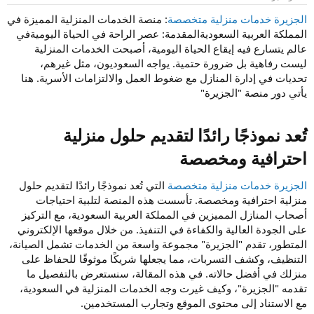
و
إ
ض
ن
الجزيرة خدمات منزلية متخصصة
: منصة الخدمات المنزلية المميزة في
و
ش
المملكة العربية السعوديةالمقدمة: عصر الراحة في الحياة اليوميةفي
ع
ا
عالم يتسارع فيه إيقاع الحياة اليومية، أصبحت الخدمات المنزلية
ء
ليست رفاهية بل ضرورة حتمية. يواجه السعوديون، مثل غيرهم،
تحديات في إدارة المنازل مع ضغوط العمل والالتزامات الأسرية. هنا
يأتي دور منصة "الجزيرة"
تُعد نموذجًا رائدًا لتقديم حلول منزلية
احترافية ومخصصة​
الجزيرة خدمات منزلية متخصصة
التي تُعد نموذجًا رائدًا لتقديم حلول
منزلية احترافية ومخصصة. تأسست هذه المنصة لتلبية احتياجات
أصحاب المنازل المميزين في المملكة العربية السعودية، مع التركيز
على الجودة العالية والكفاءة في التنفيذ. من خلال موقعها الإلكتروني
المتطور، تقدم "الجزيرة" مجموعة واسعة من الخدمات تشمل الصيانة،
التنظيف، وكشف التسربات، مما يجعلها شريكًا موثوقًا للحفاظ على
منزلك في أفضل حالاته. في هذه المقالة، سنستعرض بالتفصيل ما
تقدمه "الجزيرة"، وكيف غيرت وجه الخدمات المنزلية في السعودية،
مع الاستناد إلى محتوى الموقع وتجارب المستخدمين.