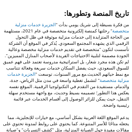
تاريخ المنصة وتطورها:​
من فكرة بسيطة إلى شريك يومي بدأت "
الجزيرة خدمات منزلية
متخصصة
" رحلتها كمنصة إلكترونية متخصصة في عام 2021، مستلهمة
من الحاجة المتزايدة إلى خدمات منزلية موثوقة في ظل التحول
الرقمي الذي يشهده المجتمع السعودي. يُذكر في الموقع أن الشركة
تأسست لتكون "متخصصة في تقديم خدمات منزلية مخصصة وعالية
الجودة مصممة لتلبية الاحتياجات الفريدة لأصحاب المنازل المميزين".
لم تكن هذه مجرد شعار، بل استراتيجية مدروسة تعتمد على فهم عميق
للسوق السعودي، حيث يفضل السكان خدمات سريعة وفعالة تتناسب
مع نمط حياتهم الحديث.مع مرور السنوات، توسعت "
الجزيرة خدمات
منزلية متخصصة
" لتشمل تغطية واسعة في مدن مثل الرياض، جدة،
والدمام، مستفيدة من التقدم في التكنولوجيا الرقمية. الموقع نفسه
يعكس هذا التطور؛ تصميمه بسيط وحديث، مع واجهة مستخدم سهلة
التنقل، حيث يمكن للزائر الوصول إلى أقسام الخدمات عبر قائمة
رئيسية واضحة.
يدعم الموقع اللغة العربية بشكل أساسي، مع خيارات للإنجليزية، مما
يجعله متاحًا للأسر المتنوعة. كما يحتوي على روابط لمدونة تحتوي على
مقالات مفيدة حول الصيانة المنزلية، مثل "كشف التسربات" و"صيانة