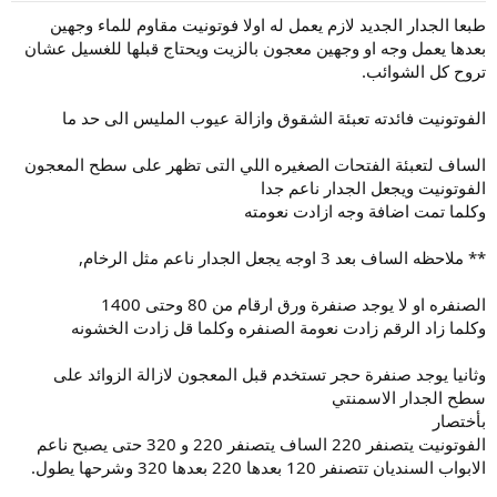
و
إ
ض
ن
طبعا الجدار الجديد لازم يعمل له اولا فوتونيت مقاوم للماء وجهين
و
ش
بعدها يعمل وجه او وجهين معجون بالزيت ويحتاج قبلها للغسيل عشان
ع
ا
تروح كل الشوائب.
ء
الفوتونيت فائدته تعبئة الشقوق وازالة عيوب المليس الى حد ما
الساف لتعبئة الفتحات الصغيره اللي التى تظهر على سطح المعجون
الفوتونيت ويجعل الجدار ناعم جدا
وكلما تمت اضافة وجه ازادت نعومته
** ملاحظه الساف بعد 3 اوجه يجعل الجدار ناعم مثل الرخام,
الصنفره او لا يوجد صنفرة ورق ارقام من 80 وحتى 1400
وكلما زاد الرقم زادت نعومة الصنفره وكلما قل زادت الخشونه
وثانيا يوجد صنفرة حجر تستخدم قبل المعجون لازالة الزوائد على
سطح الجدار الاسمنتي
بأختصار
الفوتونيت يتصنفر 220 الساف يتصنفر 220 و 320 حتى يصبح ناعم
الابواب السنديان تتصنفر 120 بعدها 220 بعدها 320 وشرحها يطول.