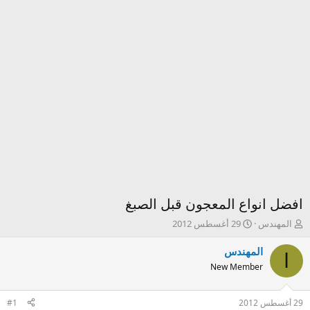
افضل انواع المعجون قبل الصبغ
ك
ت
المهندس
29 أغسطس 2012
ا
ا
ت
ر
المهندس
ا
ب
ي
New Member
ا
خ
ل
ا
م
ل
29 أغسطس 2012
#1