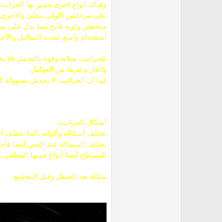
وهناك انواع اخرى يتميز بها الجران
على مرحلتين الاولى ببطئ والاخرى 
منخفض ولونه فاتح مما يدل على نسبة ال
أستخدام واسع لنحت التماثيل والأعم
للجرانيت صلابة وقوة بالتحمل فلا ي
والغاز وغيرها من العوامل
كما أن الجرانيت لا يخدش بسهولة ك
أشكال الجرانيت
تختلف أشكاله وألوانه ،كما تختلف 
تختلف السماكة عند القص أيضا فأحي
للمسطح أيضا أنواع فمنها المطفي و
شكله بعد الصقل وقبل التقطيع