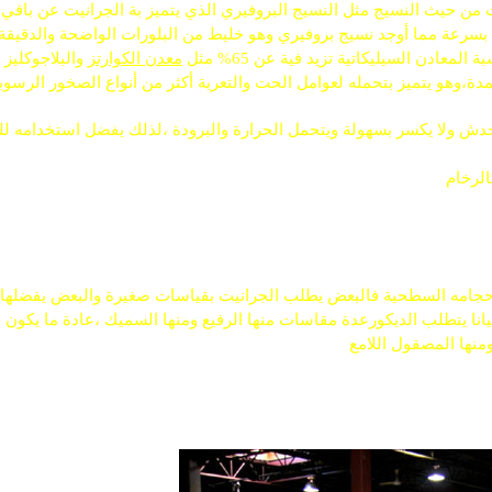
يت من حيث النسيج مثل النسيج البروفيري الذي يتميز بة الجرانيت عن باقي 
بسرعة مما أوجد نسيج بروفيري وهو خليط من البلورات الواضحة والدقيقة
معادن السيليكاتية تزيد فية عن 65% مثل
معدن الكوارتز
والبلاجوكليز
دة،وهو يتميز بتحمله لعوامل الحت والتعرية أكثر من أنواع الصخور الرسوبي
خدش ولا يكسر بسهولة ويتحمل الحرارة والبرودة ،لذلك يفضل استخدامه لل
الرخام
أحجامه السطحية فالبعض يطلب الجرانيت بقياسات صغيرة والبعض يفضلها كب
انا يتطلب الديكورعدة مقاسات منها الرفيع ومنها السميك ،عادة ما يكون 
منها المصقول اللامع