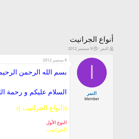
أنواع الجرانيت
ك
ت
النمر
9 سبتمبر 2012
ا
ا
ت
ر
9 سبتمبر 2012
ب
ي
ا
ا
خ
بسم الله الرحمن الرحيم
ل
ا
م
ل
و
إ
السلام عليكم و رحمة الل
النمر
ض
ن
و
ش
Member
ع
ا
((أنواع الجرانيت ))
ء
النوع الأول
الجرانيت