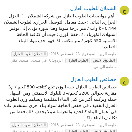
الشملان للطوب العازل
خ
. أهم مواصفات الطوب العازل من شركة الشملان : 1. العزل
الحرارى الذاتى : حيث معامل التوصيل الحرارى لطوب الشملان
k - 0.144 وات / متر درجة مئوية وهذا بدوره يؤدى إلى توفير
استهلاك الكهرباء . 2. خفة الوزن : حيث أن كثافتة الجافة
الأسمية 550 كجم / متر مكعب لذا فهو اخف مواد البناء
التقليدية...
خليفة الزير
الموضوع
23 أغسطس 2015
الشملان لطوب العازل
الردود: 0
في منتدى :
منتدى عقار
الطابوق
الابيض
الطوب العازل
منطقة الرياض
خصائص الطوب العازل
خ
خصائص الطوب العازل خفة الوزن تبلغ كثافته 500 كجم / م3
مقارنة بحوالي 2200 كجم/م3 للبلوك الأسمنتي ومن السهل
حمله وتركيبه أكثر من كتل البناء التقليدية ويساهم وزن الطوب
العازل الخفيف في خفض الحاجة لمواد بناء أخرى تستخدم عادة
في أعمال البناء كالحديد والخرسانة ولا يخفف ذلك فقط من
تكاليف البناء ولكن...
خليفة الزير
الموضوع
23 أغسطس 2015
الشملان للطوب العازل
الردود: 0
في منتدى :
منتدى عقار
الطابوق
الابيض
الطوب العازل