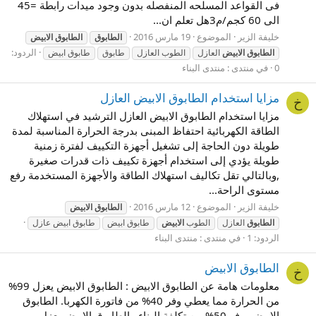
فى القواعد المسلحه المنفصله بدون وجود ميدات رابطة =45
الى 60 كجم/م3هل تعلم ان...
خليفة الزير
الموضوع
19 مارس 2016
الطابوق
الطابوق
الابيض
الردود:
الطابوق
الابيض
العازل
الطوب العازل
طابوق
طابوق ابيض
0
في منتدى :
منتدى البناء
مزايا استخدام الطابوق الابيض العازل
خ
مزايا استخدام الطابوق الابيض العازل الترشيد في استهلاك
الطاقة الكهربائية احتفاظ المبنى بدرجة الحرارة المناسبة لمدة
طويلة دون الحاجة إلى تشغيل أجهزة التكييف لفترة زمنية
طويلة يؤدي إلى استخدام أجهزة تكييف ذات قدرات صغيرة
,وبالتالي تقل تكاليف استهلاك الطاقة والأجهزة المستخدمة رفع
مستوى الراحة...
خليفة الزير
الموضوع
12 مارس 2016
الطابوق
الابيض
الطابوق
العازل
الطوب
الابيض
طابوق ابيض
طابوق ابيض عازل
الردود: 1
في منتدى :
منتدى البناء
الطابوق الابيض
خ
معلومات هامة عن الطابوق الابيض : الطابوق الابيض يعزل 99%
من الحرارة مما يعطي وفر 40% من فاتورة الكهربا. الطابوق
الابيض يوفر 50% من تكلفة البناء . الطابوق الابيض يعزل