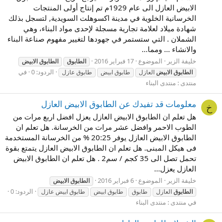
الابيض العازل الى عام 1929م تم إنتاج أولى المنتجات
الخرسانية الخلوية في مدينة اكسوهلت السويدية, لتسجل بذلك
شهادة ميلاد لعلامة تجارية مسجلة لإحدى مواد البناء، وهي
الشملان . التي ستستمر في جهودها لتغيير مفهوم صناعة البناء
والانشاء ... ومما...
خليفة الزير
الموضوع
17 فبراير 2016
الطابوق
الطابوق
الابيض
الردود: 0
في
الطابوق
الابيض
العازل
طابوق ابيض
طابوق عازل
منتدى :
منتدى البناء
معلومات قد تفيدك عن الطابوق الابيض العازل
خ
هل تعلم ان الطابوق الابيض العازل يعزل افضل اربع مرات من
الطوب الاحمر وافضل عشر مرات من الخرسانة. هل تعلم ان
الطابوق الابيض العازل يوفر 20:25 % من الخرسانة المستخدمة
فى هيكل المبنى. هل تعلم ان الطابوق الابيض العازل يتمتع بقوة
تحمل تصل الى 35 كجم / سم2 . هل تعلم ان الطابوق الابيض
العازل يعزل...
خليفة الزير
الموضوع
6 فبراير 2016
الطابوق
الابيض
الردود: 0
الطابوق
العازل
طابوق
طابوق ابيض
طابوق ابيض عازل
في منتدى :
منتدى البناء