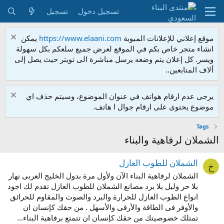
تسجيل دخول
تسجيل
موقع إعلاني للإعلانات المبوبة
https://www.elaani.com
يمكن
انشاء متجر خاص بكم في الموقع لعرض جميع سلعكم بكل سهولة
ويسر. كل إعلان يتم وضعه يرسل مباشرة الى تويتر حيث يصل إلى
ألاف المتابعين..
يرجى عدم ارقام هواتف في عنوان الموضوع، وسيتم حذف اي
موضوع يحتوى على ارقام جوال ا هاتف.
Tags
الشملان لرفاهية والبناء
الشملان للطوب العازل
خ
الشملان لرفاهية البناء الآن ولأول مرة بدول الخليج العربى نهار
بلا حر وليل بلا برد مصانع الشملان للطوب العازل تقدم لك اجود
انواع الطوب العازل للحرارة والبرد والصوت والمقاوم للحرائق
والأوفر فى الطاقة والأرقى والأسهل . من حقك كإنسان ان
تمتلك خصوصيتك من حقك كإنسان ان تتمتع برفاهية البناء...