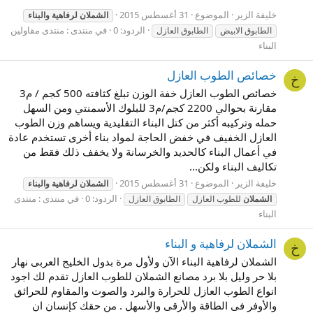
خليفة الزير
الموضوع
31 أغسطس 2015
الشملان
لرفاهية
والبناء
الردود: 0
في منتدى :
منتدى مقاولين
الطابوق الابيض
الطابوق العازل
البناء
خصائص الطوب العازل
خ
خصائص الطوب العازل خفة الوزن تبلغ كثافته 500 كجم / م3
مقارنة بحوالي 2200 كجم/م3 للبلوك الأسمنتي ومن السهل
حمله وتركيبه أكثر من كتل البناء التقليدية ويساهم وزن الطوب
العازل الخفيف في خفض الحاجة لمواد بناء أخرى تستخدم عادة
في أعمال البناء كالحديد والخرسانة ولا يخفف ذلك فقط من
تكاليف البناء ولكن...
خليفة الزير
الموضوع
31 أغسطس 2015
الشملان
لرفاهية
والبناء
الردود: 0
في منتدى :
منتدى
الشملان
للطوب العازل
الطابوق العازل
البناء
الشملان لرفاهية و البناء
خ
الشملان لرفاهية البناء الآن ولأول مرة بدول الخليج العربى نهار
بلا حر وليل بلا برد مصانع الشملان للطوب العازل تقدم لك اجود
انواع الطوب العازل للحرارة والبرد والصوت والمقاوم للحرائق
والأوفر فى الطاقة والأرقى والأسهل . من حقك كإنسان ان