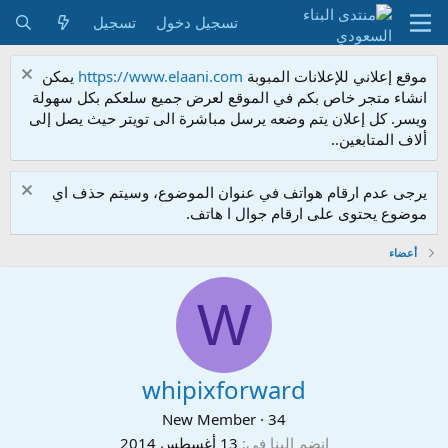
تسجيل دخول
تسجيل
موقع إعلاني للإعلانات المبوبة
https://www.elaani.com
يمكن
انشاء متجر خاص بكم في الموقع لعرض جميع سلعكم بكل سهولة
ويسر. كل إعلان يتم وضعه يرسل مباشرة الى تويتر حيث يصل إلى
ألاف المتابعين..
يرجى عدم ارقام هواتف في عنوان الموضوع، وسيتم حذف اي
موضوع يحتوى على ارقام جوال ا هاتف.
أعضاء
W
whipixforward
New Member
·
34
إنضم إلينا في
13 أغسطس 2014