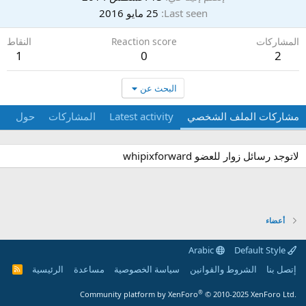
Last seen
25 مايو 2016
المشاركات
Reaction score
النقاط
1
0
2
البحث عن
مشاركات الملف الشخصي
Latest activity
المشاركات
حول
لاتوجد رسائل زوار للعضو whipixforward
أعضاء
Arabic
Default Style
إتصل بنا
الشروط والقوانين
سياسة الخصوصية
مساعدة
الرئيسية
R
S
S
®
Community platform by XenForo
© 2010-2025 XenForo Ltd.