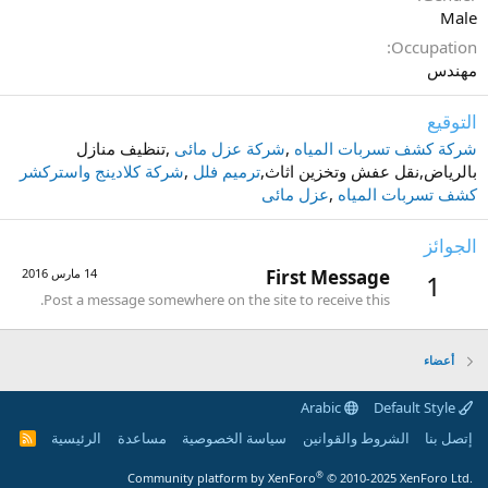
Male
Occupation
مهندس
التوقيع
شركة كشف تسربات المياه
,
شركة عزل مائى
,تنظيف منازل
بالرياض,نقل عفش وتخزين اثاث,
ترميم فلل
,
شركة كلادينج واستركشر
كشف تسربات المياه
,
عزل مائى
الجوائز
First Message
14 مارس 2016
1
Post a message somewhere on the site to receive this.
أعضاء
Arabic
Default Style
إتصل بنا
الشروط والقوانين
سياسة الخصوصية
مساعدة
الرئيسية
R
S
S
®
Community platform by XenForo
© 2010-2025 XenForo Ltd.