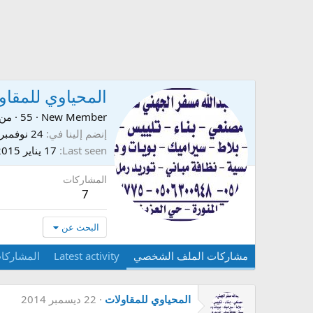
المحياوي للمقاو
New Member
·
55
·
من
إنضم إلينا في
24 نوفمبر 2014
Last seen
17 يناير 2015
المشاركات
7
البحث عن
مشاركات الملف الشخصي
Latest activity
المشاركا
المحياوي للمقاولات
22 ديسمبر 2014