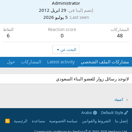
Administrator
إنضم إلينا في
29 ابريل 2012
Last seen
5 يوليو 2026
المشاركات
Reaction score
النقاط
6
0
48
البحث عن
مشاركات الملف الشخصي
Latest activity
المشاركات
حول
لاتوجد رسائل زوار للعضو البناء السعودي
أعضاء
Arabic
Default Style
إتصل بنا
الشروط والقوانين
سياسة الخصوصية
مساعدة
الرئيسية
R
S
S
®
Community platform by XenForo
© 2010-2025 XenForo Ltd.